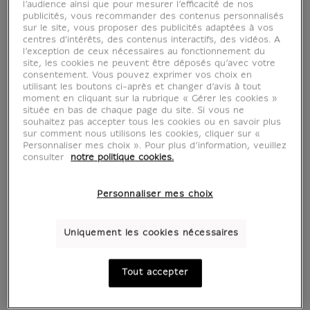
l’audience ainsi que pour mesurer l’efficacité de nos
770 €
230 €
Prix ​​actuel
Prix ​​actuel
publicités, vous recommander des contenus personnalisés
sur le site, vous proposer des publicités adaptées à vos
centres d'intérêts, des contenus interactifs, des vidéos. A
l’exception de ceux nécessaires au fonctionnement du
site, les cookies ne peuvent être déposés qu’avec votre
consentement. Vous pouvez exprimer vos choix en
utilisant les boutons ci-après et changer d’avis à tout
moment en cliquant sur la rubrique « Gérer les cookies »
située en bas de chaque page du site. Si vous ne
souhaitez pas accepter tous les cookies ou en savoir plus
sur comment nous utilisons les cookies, cliquer sur «
Personnaliser mes choix ». Pour plus d’information, veuillez
consulter
notre politique cookies.
Personnaliser mes choix
Moulage Petit
Estampe La Vierge,
sphinx royal
l'enfant Jésus et
Saint Jean -
99 €
Uniquement les cookies nécessaires
Prix ​​actuel
Botticelli
150 €
Prix ​​actuel
Tout accepter