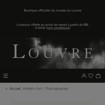
u contenu
 au menu
Boutique officielle du musée du Louvre
Livraison offerte en point de retrait à partir de 80€
d'achat
(
voir conditions
)
Votre compte
Liste d'achat
Accueil
Ateliers d'art
Chalcographies