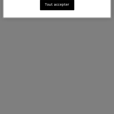
contrée sauvage
Édition anglaise
Tout accepter
9,70 €
85 €
Prix ​​actuel
Prix ​​actuel
Food in the Louvre
Objectif Louvre : le
guide des visites en
14,90 €
Prix ​​actuel
famille (publié en 2
langues)
16 €
Prix ​​actuel