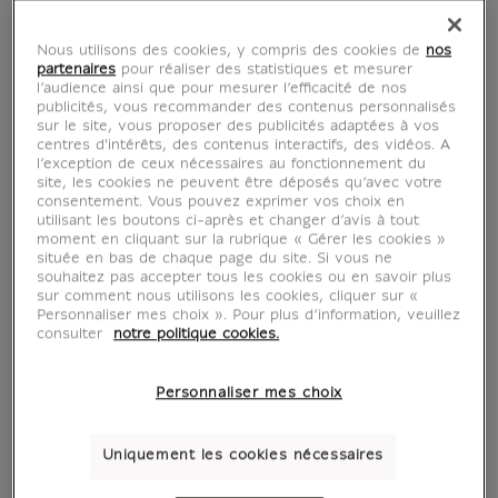
Livres anglais et
autres langues
Nous utilisons des cookies, y compris des cookies de
nos
partenaires
pour réaliser des statistiques et mesurer
l’audience ainsi que pour mesurer l’efficacité de nos
publicités, vous recommander des contenus personnalisés
sur le site, vous proposer des publicités adaptées à vos
centres d'intérêts, des contenus interactifs, des vidéos. A
6 produits
Trier par :
l’exception de ceux nécessaires au fonctionnement du
site, les cookies ne peuvent être déposés qu’avec votre
consentement. Vous pouvez exprimer vos choix en
utilisant les boutons ci-après et changer d’avis à tout
moment en cliquant sur la rubrique « Gérer les cookies »
située en bas de chaque page du site. Si vous ne
souhaitez pas accepter tous les cookies ou en savoir plus
sur comment nous utilisons les cookies, cliquer sur «
Personnaliser mes choix ». Pour plus d’information, veuillez
consulter
notre politique cookies.
Personnaliser mes choix
Uniquement les cookies nécessaires
Thomas Cole La
Le Louvre - Toutes
Croix dans la
les peintures -