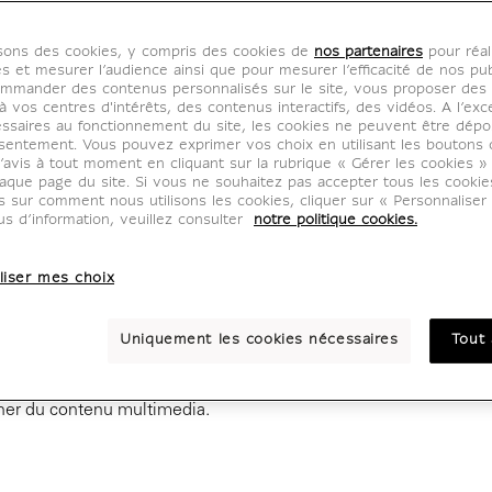
isons des cookies, y compris des cookies de
nos partenaires
pour réal
Site ») utilise des cookies, déposés par GrandPalaisRmn ou par
es et mesurer l’audience ainsi que pour mesurer l’efficacité de nos pub
mmander des contenus personnalisés sur le site, vous proposer des p
 vos centres d'intérêts, des contenus interactifs, des vidéos. A l’exc
ssaires au fonctionnement du site, les cookies ne peuvent être dép
sentement. Vous pouvez exprimer vos choix en utilisant les boutons 
’avis à tout moment en cliquant sur la rubrique « Gérer les cookies »
 cookie ?
aque page du site. Si vous ne souhaitez pas accepter tous les cooki
us sur comment nous utilisons les cookies, cliquer sur « Personnalise
us d’information, veuillez consulter
notre politique cookies.
lement de petite taille et identifié par un nom, qui peut être
r lequel vous vous connectez. Votre navigateur web le
liser mes choix
enverra au serveur web chaque fois que vous vous y re-
es : ils peuvent servir à mémoriser les caractéristiques des
Uniquement les cookies nécessaires
Tout 
ion, du site etc.) afin d'établir des statistiques ou améliorer
ur de la publicité adaptée à ses centres d'intérêts, ou encore lui
ner du contenu multimedia.