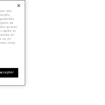
iser des
licités,
ublicités
eption de
osés qu’avec
ci-après et
 située en
es ou en
r mes choix
accepter