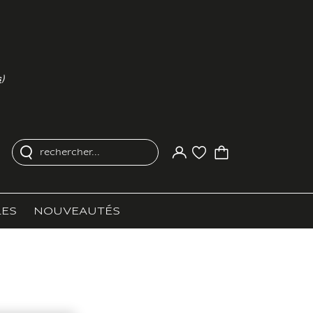
s
)
rechercher...
Votre compte
Liste d'achat
ES
NOUVEAUTÉS