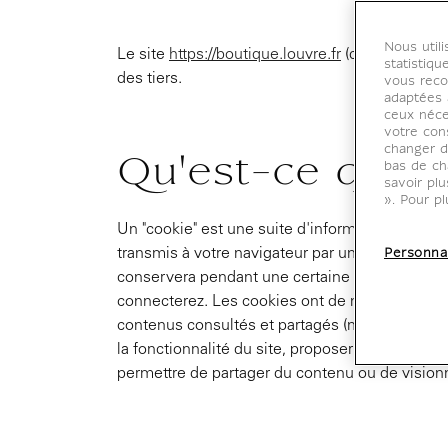
Nous util
Le site
https://boutique.louvre.fr
(ci-après « le 
statistiqu
des tiers.
vous reco
adaptées à
ceux néce
votre con
changer d
Qu'est-ce qu'un
bas de ch
savoir pl
». Pour pl
Un "cookie" est une suite d'informations, généra
transmis à votre navigateur par un site web su
Personna
conservera pendant une certaine durée, et le r
connecterez. Les cookies ont de multiples usag
contenus consultés et partagés (nom de l'exposit
la fonctionnalité du site, proposer à l'utilisate
permettre de partager du contenu ou de vision