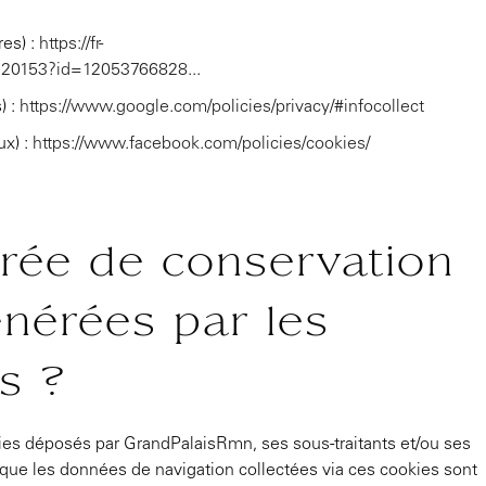
res) :
https://fr-
9120153?id=12053766828
...
) :
https://www.google.com/policies/privacy/#infocollect
ux) :
https://www.facebook.com/policies/cookies/
urée de conservation
nérées par les
s ?
ies déposés par GrandPalaisRmn, ses sous-traitants et/ou ses
que les données de navigation collectées via ces cookies sont