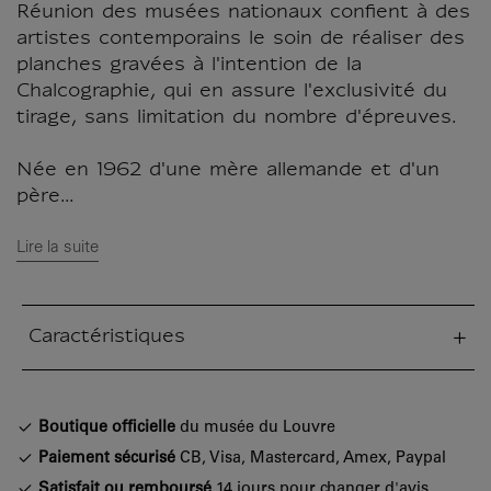
Réunion des musées nationaux confient à des
artistes contemporains le soin de réaliser des
planches gravées à l'intention de la
Chalcographie, qui en assure l'exclusivité du
tirage, sans limitation du nombre d'épreuves.
Née en 1962 d'une mère allemande et d'un
père...
Lire la suite
Caractéristiques
tion fermée
Boutique officielle
du musée du Louvre
Paiement sécurisé
CB, Visa, Mastercard, Amex, Paypal
Satisfait ou remboursé
14 jours pour changer d'avis