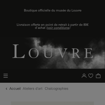
u contenu
 au menu
Boutique officielle du musée du Louvre
Livraison offerte en point de retrait à partir de 80€
d'achat
(
voir conditions
)
Votre compte
Liste d'achat
Accueil
Ateliers d'art
Chalcographies