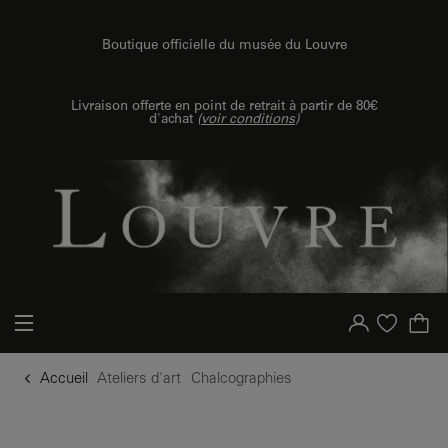
u contenu
 au menu
Boutique officielle du musée du Louvre
Livraison offerte en point de retrait à partir de 80€
d'achat
(
voir conditions
)
Votre compte
Liste d'achat
Accueil
Ateliers d'art
Chalcographies