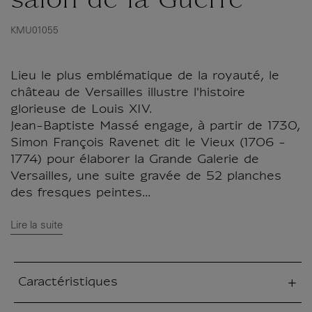
salon de la Guerre
KMU01055
Lieu le plus emblématique de la royauté, le
château de Versailles illustre l'histoire
glorieuse de Louis XIV.
Jean-Baptiste Massé engage, à partir de 1730,
Simon François Ravenet dit le Vieux (1706 -
1774) pour élaborer la Grande Galerie de
Versailles, une suite gravée de 52 planches
des fresques peintes...
Lire la suite
Caractéristiques
tion fermée