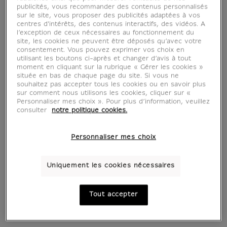
Vert pétrole
Noire
publicités, vous recommander des contenus personnalisés
339 €
159 €
sur le site, vous proposer des publicités adaptées à vos
Prix ​​actuel
Prix ​​actuel
centres d'intérêts, des contenus interactifs, des vidéos. A
l’exception de ceux nécessaires au fonctionnement du
site, les cookies ne peuvent être déposés qu’avec votre
consentement. Vous pouvez exprimer vos choix en
utilisant les boutons ci-après et changer d’avis à tout
moment en cliquant sur la rubrique « Gérer les cookies »
située en bas de chaque page du site. Si vous ne
souhaitez pas accepter tous les cookies ou en savoir plus
sur comment nous utilisons les cookies, cliquer sur «
Personnaliser mes choix ». Pour plus d’information, veuillez
consulter
notre politique cookies.
Personnaliser mes choix
Moulage Victoire de
Moulage Victoire de
Uniquement les cookies nécessaires
Samothrace 34 cm -
Samothrace 34 cm -
Rouge sombre
Jaune safran
339 €
339 €
Prix ​​actuel
Prix ​​actuel
Tout accepter