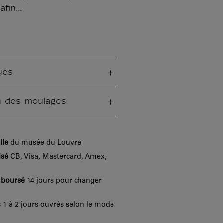
fin...
ues
on des moulages
lle
du musée du Louvre
isé
CB, Visa, Mastercard, Amex,
mboursé
14 jours pour changer
 1 à 2 jours ouvrés selon le mode