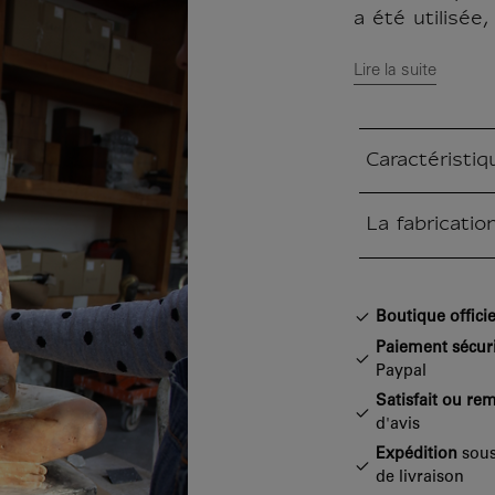
a été utilisée, a
Lire la suite
Caractéristiq
Section fermée
La fabricati
Section fermée
Boutique officie
Paiement sécur
Paypal
Satisfait ou re
d'avis
Expédition
sous
de livraison