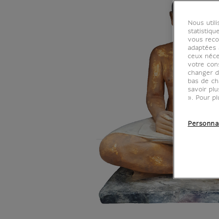
Nous util
statistiqu
vous reco
adaptées à
ceux néce
votre con
changer d
bas de ch
savoir pl
». Pour pl
Personna