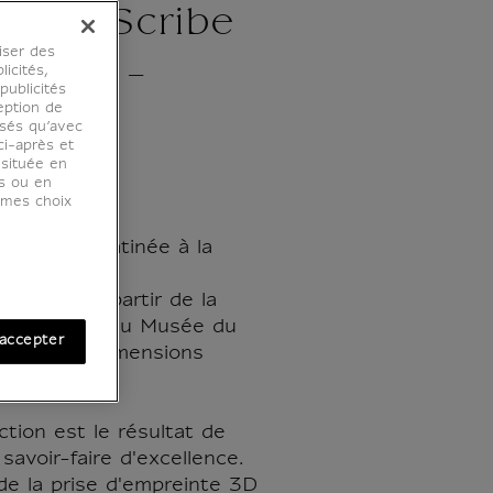
pi ou Scribe
iser des
qarah -
licités,
ublicités
eption de
éelle
osés qu’avec
ci-après et
 située en
es ou en
r mes choix
n plâtre, patinée à la
 réalisé à partir de la
ale exposée au Musée du
accepter
prend ses dimensions
tion est le résultat de
savoir-faire d'excellence.
de la prise d'empreinte 3D