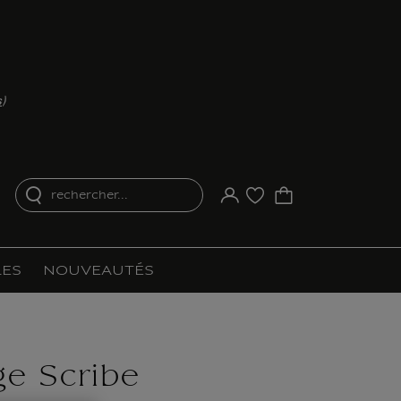
s
)
rechercher...
Votre compte
Liste d'achat
ES
NOUVEAUTÉS
e Scribe