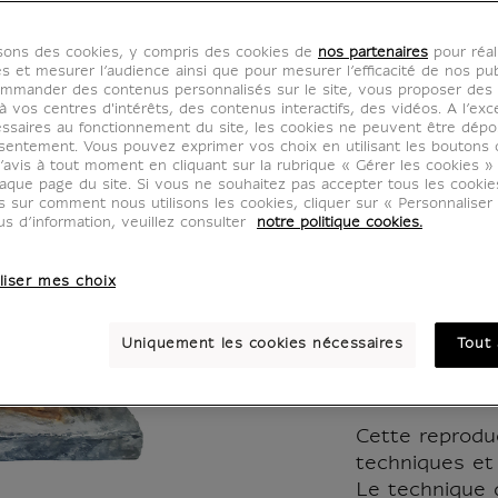
accrou
isons des cookies, y compris des cookies de
nos partenaires
pour réal
de Saq
es et mesurer l’audience ainsi que pour mesurer l’efficacité de nos pub
mmander des contenus personnalisés sur le site, vous proposer des p
 vos centres d'intérêts, des contenus interactifs, des vidéos. A l’exc
Taille r
ssaires au fonctionnement du site, les cookies ne peuvent être dép
sentement. Vous pouvez exprimer vos choix en utilisant les boutons 
’avis à tout moment en cliquant sur la rubrique « Gérer les cookies »
PE000237
aque page du site. Si vous ne souhaitez pas accepter tous les cooki
us sur comment nous utilisons les cookies, cliquer sur « Personnalise
us d’information, veuillez consulter
notre politique cookies.
Reproduction e
main.
liser mes choix
Ce moulage est
statue origin
Uniquement les cookies nécessaires
Tout 
Louvre, et re
exactes.
Cette reproduc
techniques et 
Le technique 