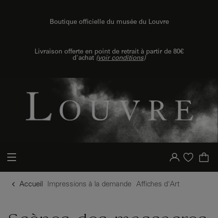
{{ new Intl.NumberFormat('fr').format(dimensions.legend.h) }} {{ dimensions.legend.unit }}
u contenu
 au menu
Boutique officielle du musée du Louvre
Livraison offerte en point de retrait à partir de 80€
d'achat
(
voir conditions
)
Votre compte
Liste d'achat
Accueil
Impressions à la demande
Affiches d'Art