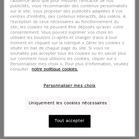
l’audience ainsi que pour mesurer l’efficacité de nos
publicités, vous recommander des contenus personnalisés
sur le site, vous proposer des publicités adaptées à vos
centres d'intérêts, des contenus interactifs, des vidéos. A
l’exception de ceux nécessaires au fonctionnement du
site, les cookies ne peuvent être déposés qu’avec votre
consentement. Vous pouvez exprimer vos choix en
utilisant les boutons ci-après et changer d’avis à tout
moment en cliquant sur la rubrique « Gérer les cookies »
située en bas de chaque page du site. Si vous ne
souhaitez pas accepter tous les cookies ou en savoir plus
sur comment nous utilisons les cookies, cliquer sur «
Portrait du médecin
Bonaparte
Personnaliser mes choix ». Pour plus d’information, veuillez
consulter
notre politique cookies.
Alphonse Leroy
franchissant les
(affiches d'art)
Alpes au Grand
Saint-Bernard
À partir de
22 €
Personnaliser mes choix
Prix ​​actuel
(affiches d'art)
À partir de
22 €
Prix ​​actuel
Uniquement les cookies nécessaires
Tout accepter