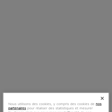
Les Trois Horaces,
Portrait d’Anne-
étude pour Le
Marie-Louise
Serment des
Thélusson (affiches
Horaces (affiches
d'art)
d'art)
À partir de
22 €
Prix ​​actuel
À partir de
22 €
Prix ​​actuel
Nous utilisons des cookies, y compris des cookies de
nos
partenaires
pour réaliser des statistiques et mesurer