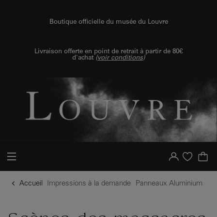
u contenu
 au menu
Boutique officielle du musée du Louvre
{{ new Intl.NumberFormat('fr').format(dimensions.legend.h) }} {{ dimensions.legend.unit }}
Livraison offerte en point de retrait à partir de 80€
d'achat
(
voir conditions
)
Votre compte
Liste d'achat
Accueil
Impressions à la demande
Panneaux Aluminium