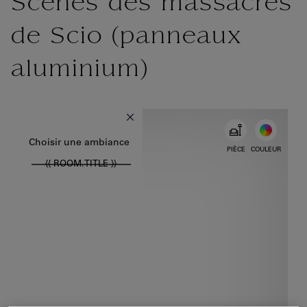
Scènes des massacres
de Scio (panneaux
aluminium)
{{ new Intl.NumberFormat('fr').format(dimensions.legend.w) }} {{ 
Choisir la couleur
Choisir une ambiance
PIÈCE
COULEUR
{{ ROOM.TITLE }}