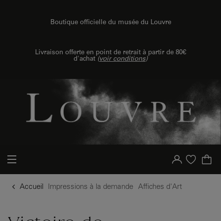
u contenu
 au menu
Boutique officielle du musée du Louvre
{{ new Intl.NumberFormat('fr').format(dimensions.legend.h) }} {{ dimensions.legend.unit }}
Livraison offerte en point de retrait à partir de 80€
d'achat
(
voir conditions
)
Votre compte
Liste d'achat
Accueil
Impressions à la demande
Affiches d'Art