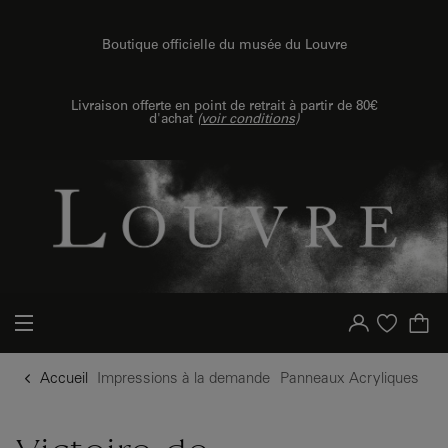
u contenu
 au menu
Boutique officielle du musée du Louvre
{{ new Intl.NumberFormat('fr').format(dimensions.legend.h) }} {{ dimensions.legend.unit }}
Livraison offerte en point de retrait à partir de 80€
d'achat
(
voir conditions
)
Votre compte
Liste d'achat
Accueil
Impressions à la demande
Panneaux Acryliques