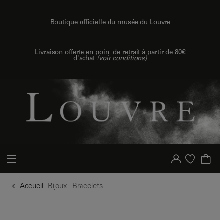
u contenu
 au menu
Boutique officielle du musée du Louvre
Livraison offerte en point de retrait à partir de 80€
d'achat
(
voir conditions
)
Votre compte
Liste d'achat
Accueil
Bijoux
Bracelets