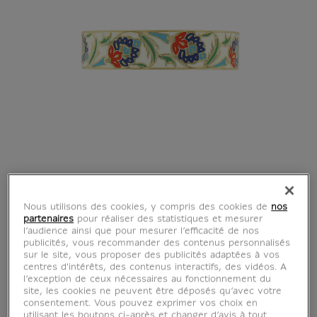
Nous utilisons des cookies, y compris des cookies de
nos
partenaires
pour réaliser des statistiques et mesurer
l’audience ainsi que pour mesurer l’efficacité de nos
publicités, vous recommander des contenus personnalisés
sur le site, vous proposer des publicités adaptées à vos
centres d'intérêts, des contenus interactifs, des vidéos. A
l’exception de ceux nécessaires au fonctionnement du
site, les cookies ne peuvent être déposés qu’avec votre
consentement. Vous pouvez exprimer vos choix en
utilisant les boutons ci-après et changer d’avis à tout