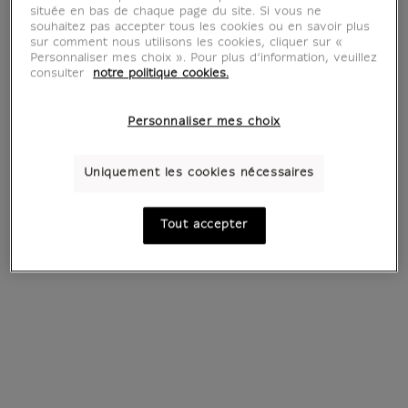
située en bas de chaque page du site. Si vous ne
souhaitez pas accepter tous les cookies ou en savoir plus
sur comment nous utilisons les cookies, cliquer sur «
Personnaliser mes choix ». Pour plus d’information, veuillez
consulter
notre politique cookies.
Personnaliser mes choix
Uniquement les cookies nécessaires
Calepin Iznik Plat
Affiche exposition
aux trois tulipes et
Mamlouks Vase aux
Tout accepter
jacynthes
oiseaux
4,90 €
-44%
Prix ​​actuel
8,90 €
4,95 €
Ancien prix
Prix ​​actuel