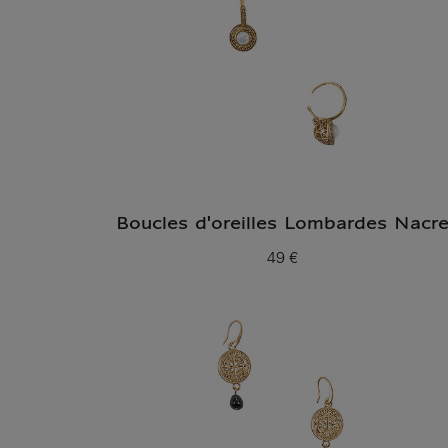
Boucles d'oreilles Lombardes Nacr
49 €
Prix ​​actuel