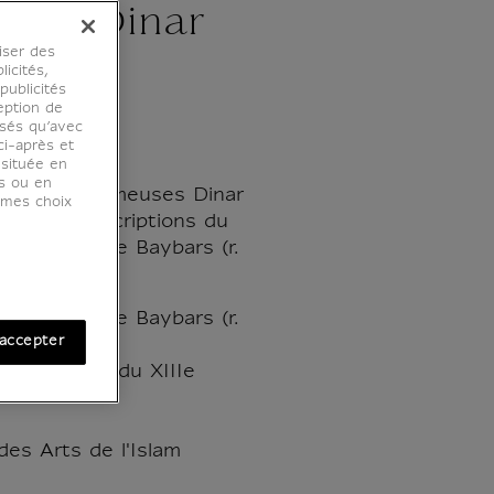
ses Dinar
iser des
bars
licités,
ublicités
eption de
osés qu’avec
ci-après et
 située en
es ou en
'oreilles dormeuses Dinar
r mes choix
end les inscriptions du
k au nom de Baybars (r.
k au nom de Baybars (r.
accepter
3ème quart du XIIIe
es Arts de l'Islam