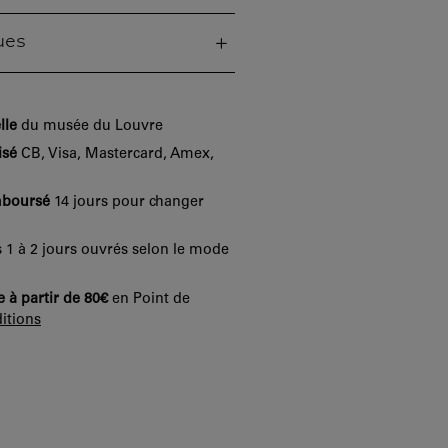
ues
lle
du musée du Louvre
isé
CB, Visa, Mastercard, Amex,
mboursé
14 jours pour changer
 1 à 2 jours ouvrés selon le mode
e à partir de 80€
en Point de
itions