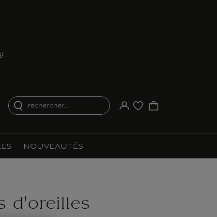
s
)
rechercher...
Votre compte
Liste d'achat
ES
NOUVEAUTÉS
 d'oreilles