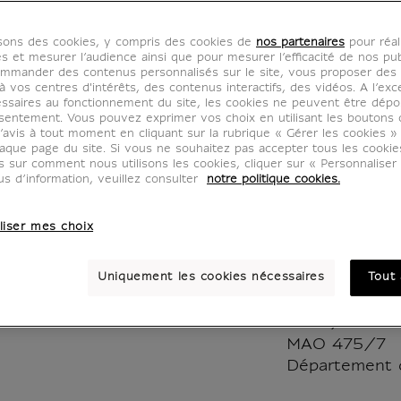
dormeu
isons des cookies, y compris des cookies de
nos partenaires
pour réal
de Bay
es et mesurer l’audience ainsi que pour mesurer l’efficacité de nos pub
mmander des contenus personnalisés sur le site, vous proposer des p
 vos centres d'intérêts, des contenus interactifs, des vidéos. A l’exc
BW400561
ssaires au fonctionnement du site, les cookies ne peuvent être dép
sentement. Vous pouvez exprimer vos choix en utilisant les boutons 
’avis à tout moment en cliquant sur la rubrique « Gérer les cookies »
aque page du site. Si vous ne souhaitez pas accepter tous les cooki
Les boucles d
us sur comment nous utilisons les cookies, cliquer sur « Personnalise
de Baybar repr
us d’information, veuillez consulter
notre politique cookies.
Dinar mamelou
1260-1277)
liser mes choix
Dinar mamelou
Uniquement les cookies nécessaires
Tout 
1260-1277)
1250 / 1275 (
siècle)
MAO 475/7
Département d