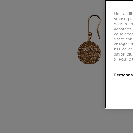
Nous util
statistiqu
vous reco
adaptées à
ceux néce
votre con
changer d
bas de ch
savoir pl
». Pour pl
Personna