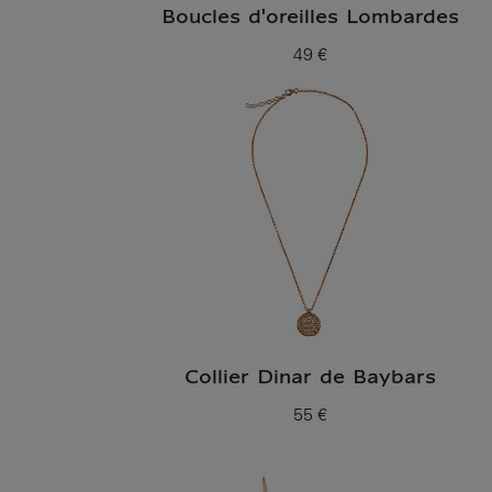
Boucles d'oreilles Lombardes
49 €
Prix ​​actuel
Collier Dinar de Baybars
55 €
Prix ​​actuel