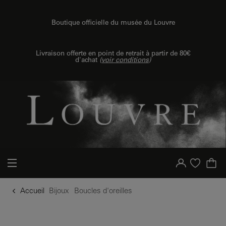
u contenu
 au menu
Boutique officielle du musée du Louvre
Livraison offerte en point de retrait à partir de 80€
d'achat
(
voir conditions
)
Votre compte
Liste d'achat
Accueil
Bijoux
Boucles d'oreilles