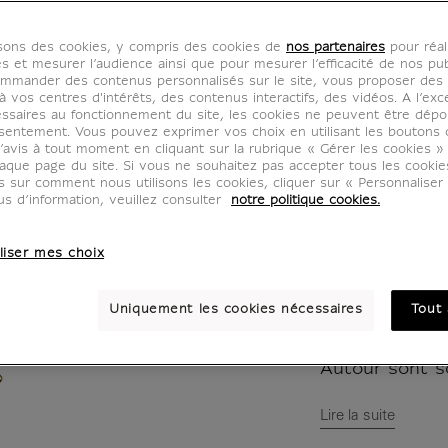
oiseau
isons des cookies, y compris des cookies de
nos partenaires
pour réal
BZ400714
es et mesurer l’audience ainsi que pour mesurer l’efficacité de nos pub
mmander des contenus personnalisés sur le site, vous proposer des p
 vos centres d'intérêts, des contenus interactifs, des vidéos. A l’exc
ssaires au fonctionnement du site, les cookies ne peuvent être dép
Collier jonc a
sentement. Vous pouvez exprimer vos choix en utilisant les boutons 
’avis à tout moment en cliquant sur la rubrique « Gérer les cookies »
Proche-Orient,
aque page du site. Si vous ne souhaitez pas accepter tous les cooki
Or, travail au
us sur comment nous utilisons les cookies, cliquer sur « Personnalise
Musée du Lou
us d’information, veuillez consulter
notre politique cookies.
Arts de l'Islam
Acq. En 190
liser mes choix
Ce collier jon
Uniquement les cookies nécessaires
Tout 
de deux petit
autour d'un él
Autour sont s
Lire la suite