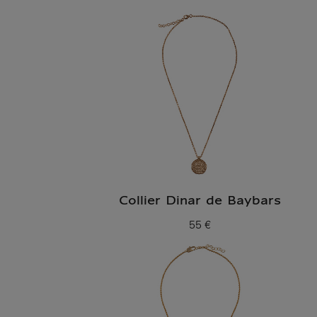
Collier Dinar de Baybars
55 €
Prix ​​actuel