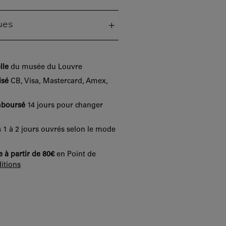
ues
lle
du musée du Louvre
isé
CB, Visa, Mastercard, Amex,
mboursé
14 jours pour changer
 1 à 2 jours ouvrés selon le mode
e à partir de 80€
en Point de
itions