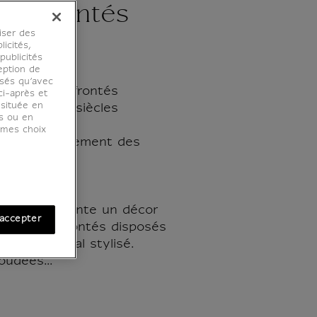
x affrontés
iser des
licités,
ublicités
eption de
osés qu’avec
ux oiseaux affrontés
ci-après et
 située en
 VIIe-VIIIe siècles
es ou en
 repoussé
r mes choix
vre, Département des
0 OA 5007
c en or présente un décor
accepter
s paons affrontés disposés
ément central stylisé.
oudées...