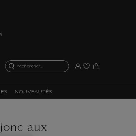
s
)
rechercher...
Votre compte
Liste d'achat
ES
NOUVEAUTÉS
 jonc aux