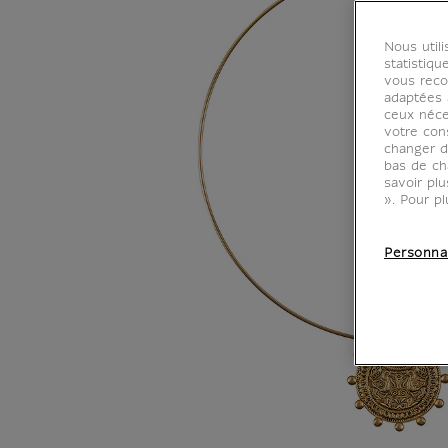
Nous util
statistiqu
vous reco
adaptées à
ceux néce
votre con
changer d
bas de ch
savoir pl
». Pour pl
Personna