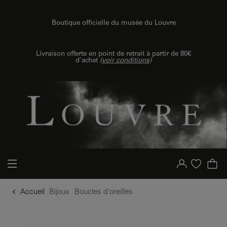
u contenu
 au menu
Boutique officielle du musée du Louvre
Livraison offerte en point de retrait à partir de 80€
d'achat
(
voir conditions
)
Votre compte
Liste d'achat
Accueil
Bijoux
Boucles d'oreilles