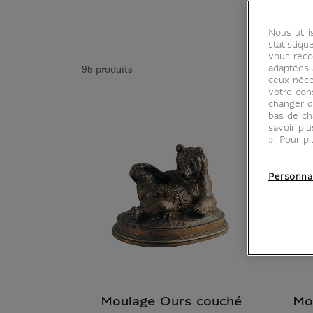
Nous util
statistiqu
vous reco
adaptées à
95 produits
ceux néce
votre con
changer d
bas de ch
savoir pl
». Pour pl
Personna
Moulage Ours couché
Mo