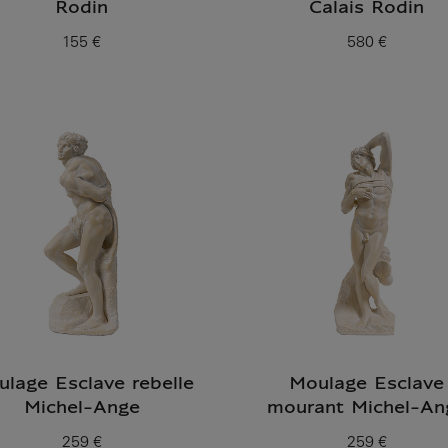
Rodin
Calais Rodin
155 €
580 €
Prix ​​actuel
Prix ​​actuel
lage Esclave rebelle
Moulage Esclave
Michel-Ange
mourant Michel-An
259 €
259 €