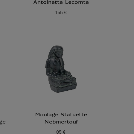
Antoinette Lecomte
155 €
Prix ​​actuel
Moulage Statuette
ge
Nebmertouf
85 €