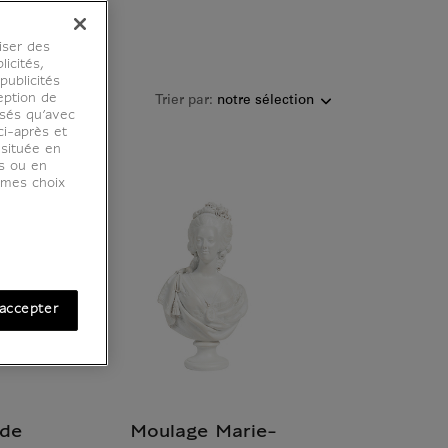
iser des
licités,
ublicités
eption de
Trier par:
osés qu’avec
ci-après et
 située en
es ou en
r mes choix
accepter
 de
Moulage Marie-