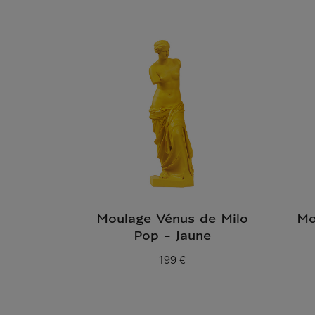
Moulage Vénus de Milo
Mo
Pop - Jaune
199 €
Prix ​​actuel