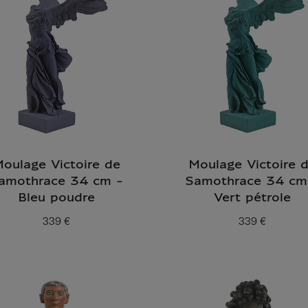
oulage Victoire de
Moulage Victoire 
amothrace 34 cm -
Samothrace 34 cm
Bleu poudre
Vert pétrole
339 €
339 €
Prix ​​actuel
Prix ​​actuel