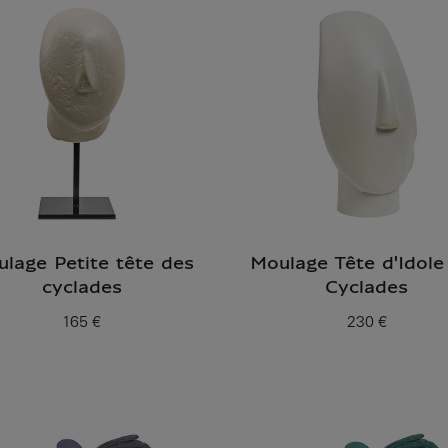
lage Petite tête des
Moulage Tête d'Idole
cyclades
Cyclades
165 €
230 €
Prix ​​actuel
Prix ​​actuel