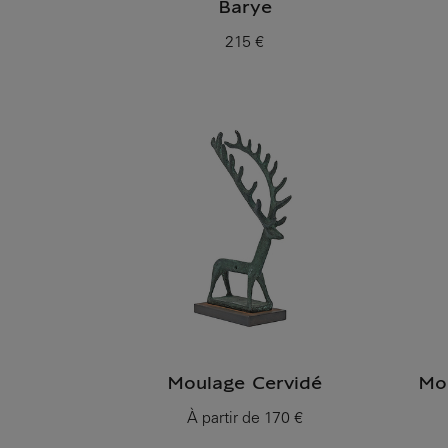
Barye
215 €
Prix ​​actuel
Moulage Cervidé
Mou
À partir de
170 €
Prix ​​actuel