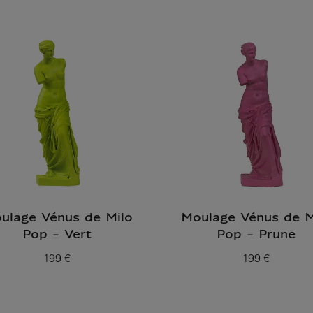
ulage Vénus de Milo
Moulage Vénus de M
Pop - Vert
Pop - Prune
199 €
199 €
Prix ​​actuel
Prix ​​actuel