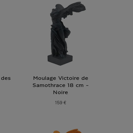
 des
Moulage Victoire de
Samothrace 18 cm -
Noire
159 €
Prix ​​actuel