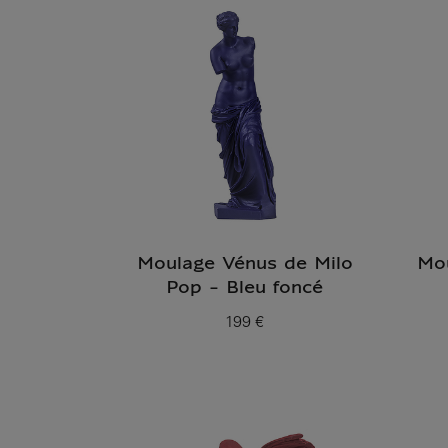
Moulage Vénus de Milo
Mou
Pop - Bleu foncé
199 €
Prix ​​actuel