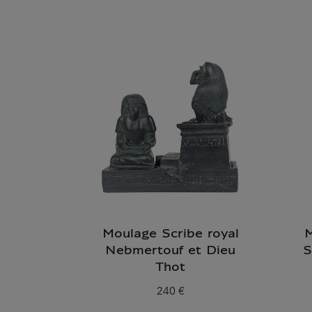
Moulage Scribe royal
M
Nebmertouf et Dieu
S
Thot
240 €
Prix ​​actuel