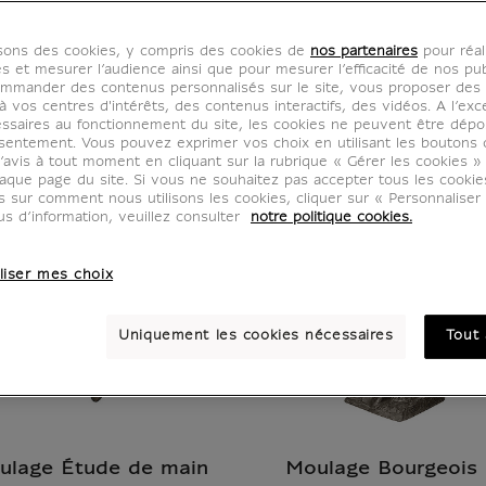
isons des cookies, y compris des cookies de
nos partenaires
pour réal
es et mesurer l’audience ainsi que pour mesurer l’efficacité de nos pub
mmander des contenus personnalisés sur le site, vous proposer des p
 vos centres d'intérêts, des contenus interactifs, des vidéos. A l’exc
ssaires au fonctionnement du site, les cookies ne peuvent être dép
sentement. Vous pouvez exprimer vos choix en utilisant les boutons 
’avis à tout moment en cliquant sur la rubrique « Gérer les cookies »
aque page du site. Si vous ne souhaitez pas accepter tous les cooki
us sur comment nous utilisons les cookies, cliquer sur « Personnalise
us d’information, veuillez consulter
notre politique cookies.
liser mes choix
Uniquement les cookies nécessaires
Tout 
ulage Étude de main
Moulage Bourgeois