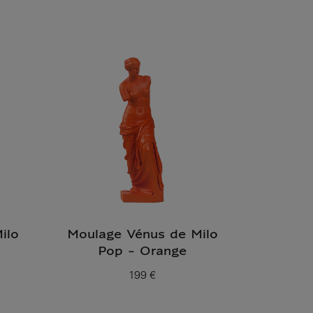
Prix ​​actuel
ilo
Moulage Vénus de Milo
Pop - Orange
199 €
Prix ​​actuel