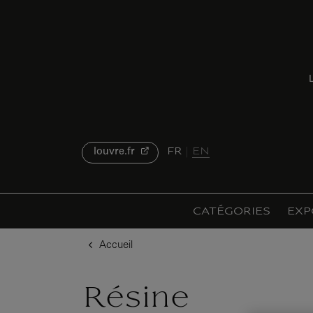
u contenu
 au menu
L
FR
EN
louvre.fr
CATÉGORIES
EXP
Accueil
Résine