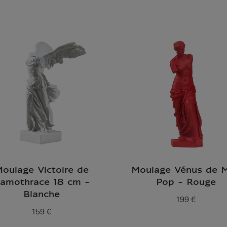
Prix ​​actuel
Prix ​​actuel
oulage Victoire de
Moulage Vénus de M
amothrace 18 cm -
Pop - Rouge
Blanche
199 €
Prix ​​actuel
159 €
Prix ​​actuel