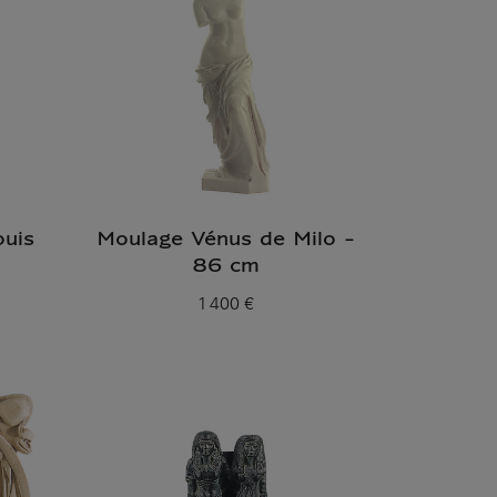
uis
Moulage Vénus de Milo -
86 cm
1 400 €
Prix ​​actuel