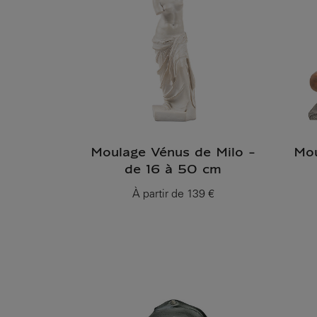
Moulage Vénus de Milo -
Mou
de 16 à 50 cm
À partir de
139 €
Prix ​​actuel