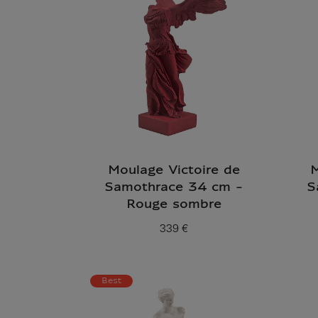
Moulage Victoire de
M
Samothrace 34 cm -
S
Rouge sombre
339 €
Prix ​​actuel
Best