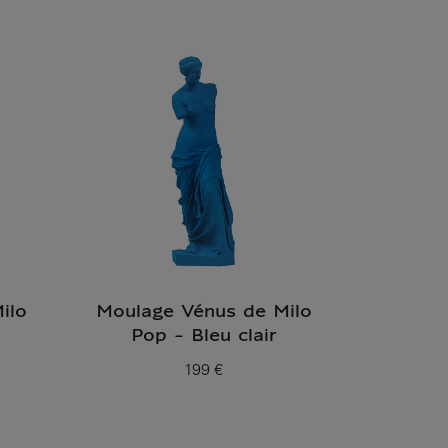
ilo
Moulage Vénus de Milo
Pop - Bleu clair
199 €
Prix ​​actuel