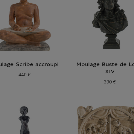
lage Scribe accroupi
Moulage Buste de Lo
XIV
440 €
Prix ​​actuel
390 €
Prix ​​actuel