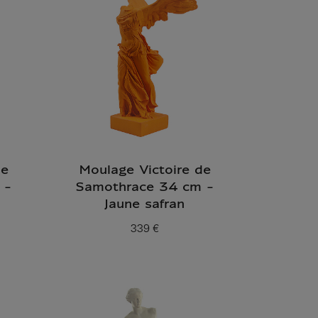
de
Moulage Victoire de
 -
Samothrace 34 cm -
Jaune safran
339 €
Prix ​​actuel