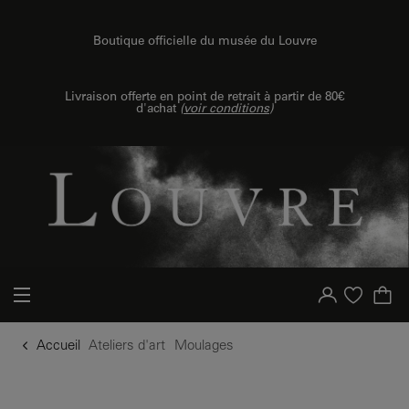
u contenu
 au menu
Boutique officielle du musée du Louvre
Livraison offerte en point de retrait à partir de 80€
d'achat
(
voir conditions
)
Votre compte
Liste d'achat
Accueil
Ateliers d'art
Moulages