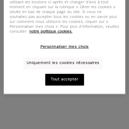
utilisant les boutons ci-après et changer d’avis à tout
moment en cliquant sur la rubrique « Gérer les cookies »
située en bas de chaque page du site. Si vous ne
souhaitez pas accepter tous les cookies ou en savoir plus
sur comment nous utilisons les cookies, cliquer sur «
Personnaliser mes choix ». Pour plus d’information, veuillez
consulter
notre politique cookies.
Personnaliser mes choix
Uniquement les cookies nécessaires
Estampe La place
Estampe Victoire de
Fürstenberg à Paris
Samothrace
Tout accepter
- Maxime Juan
130 €
Prix ​​actuel
150 €
Prix ​​actuel