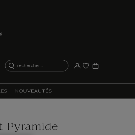
s
)
rechercher...
Votre compte
Liste d'achat
ES
NOUVEAUTÉS
 Pyramide