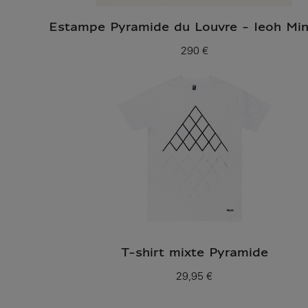
Estampe Pyramide du Louvre - Ieoh Min
290 €
Prix ​​actuel
T-shirt mixte Pyramide
29,95 €
Prix ​​actuel