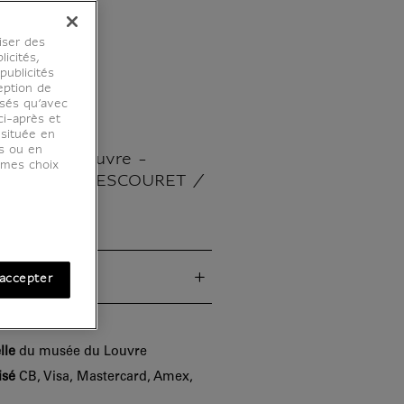
sée du
iser des
licités,
ublicités
eption de
osés qu’avec
ci-après et
 située en
es ou en
musée du Louvre -
r mes choix
M. Pei (J.-P. LESCOURET /
ues
accepter
lle
du musée du Louvre
isé
CB, Visa, Mastercard, Amex,