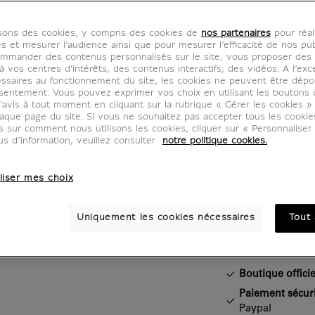
du mu
isons des cookies, y compris des cookies de
nos partenaires
pour réal
Louvre
es et mesurer l’audience ainsi que pour mesurer l’efficacité de nos pub
mmander des contenus personnalisés sur le site, vous proposer des p
 vos centres d'intérêts, des contenus interactifs, des vidéos. A l’exc
IS220023
ssaires au fonctionnement du site, les cookies ne peuvent être dép
sentement. Vous pouvez exprimer vos choix en utilisant les boutons 
’avis à tout moment en cliquant sur la rubrique « Gérer les cookies »
aque page du site. Si vous ne souhaitez pas accepter tous les cooki
Pyramide du 
us sur comment nous utilisons les cookies, cliquer sur « Personnalise
Architecte I. 
us d’information, veuillez consulter
notre politique cookies.
EYEDEA)
liser mes choix
Caractéristiq
Uniquement les cookies nécessaires
Tout 
Section fermée
Boutique officie
Paiement sécur
Paypal