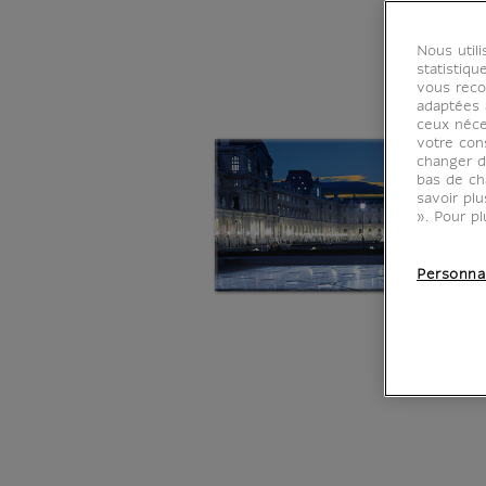
Nous util
statistiqu
vous reco
adaptées à
ceux néce
votre con
changer d
bas de ch
savoir pl
». Pour pl
Personna