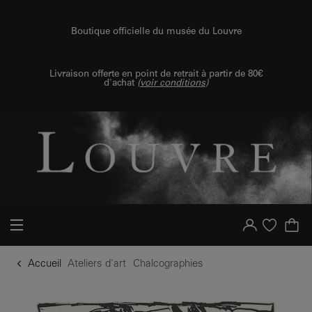
u contenu
 au menu
Boutique officielle du musée du Louvre
Livraison offerte en point de retrait à partir de 80€
d'achat
(
voir conditions
)
Votre compte
Liste d'achat
Accueil
Ateliers d'art
Chalcographies