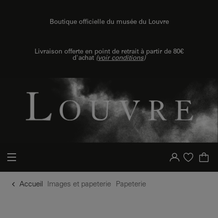
u contenu
 au menu
Boutique officielle du musée du Louvre
Livraison offerte en point de retrait à partir de 80€
d'achat
(
voir conditions
)
Votre compte
Liste d'achat
Accueil
Images et papeterie
Papeterie