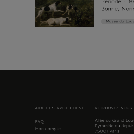
Période : 18
Bonne, Non
Musée du Louv
AIDE ET SERVICE CLIENT
RETROUVEZ-NOUS 
Allée du Grand Lou
FAQ
Pyramide ou depuis
Mon compte
75001 Paris