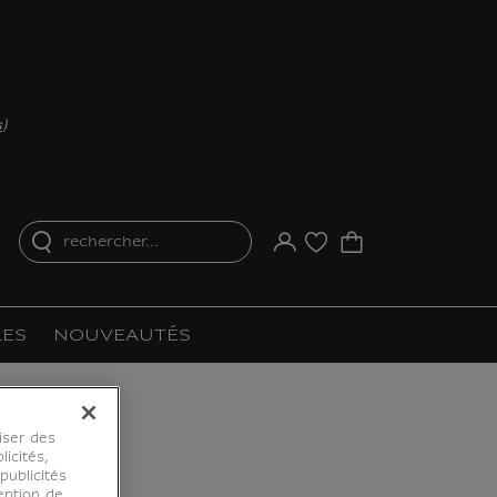
s
)
rechercher...
Votre compte
Liste d'achat
ES
NOUVEAUTÉS
iser des
licités,
ublicités
eption de