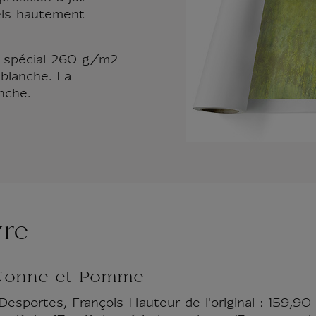
els hautement
t spécial 260 g/m2
blanche. La
nche.
vre
Nonne et Pomme
esportes, François Hauteur de l'original : 159,90 