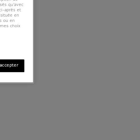
osés qu’avec
ci-après et
 située en
es ou en
r mes choix
accepter