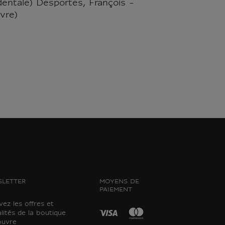
dentale) Desportes, François -
vre)
LETTER
MOYENS DE
PAIEMENT
ez les offres et
lités de la boutique
ouvre