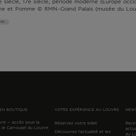
e siècle, 17e siècle, période moderne (Europe occi
ne et Pomme © RMN-Grand Palais (musée du Lou
re
EN BOUTIQUE
VOTRE EXPÉRIENCE AU LOUVRE
NEWS
vre – accès sous la
Réservez votre billet
Recev
 le Carrousel du Louvre
actua
Découvrez l'actualité et les
du L