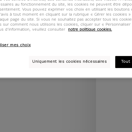
legend.w) }} {{ dimensions.legend.unit }}
ssaires au fonctionnement du site, les cookies ne peuvent être dép
sentement. Vous pouvez exprimer vos choix en utilisant les boutons 
’avis à tout moment en cliquant sur la rubrique « Gérer les cookies »
aque page du site. Si vous ne souhaitez pas accepter tous les cooki
us sur comment nous utilisons les cookies, cliquer sur « Personnalise
PIÈCE
COULEUR
us d’information, veuillez consulter
notre politique cookies.
liser mes choix
Uniquement les cookies nécessaires
Tout 