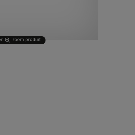
on
zoom produit