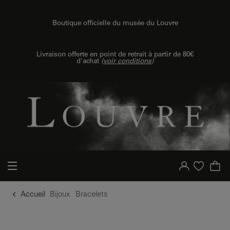
u contenu
 au menu
Boutique officielle du musée du Louvre
Livraison offerte en point de retrait à partir de 80€
d'achat
(
voir conditions
)
Votre compte
Liste d'achat
Accueil
Bijoux
Bracelets