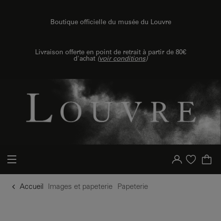
u contenu
 au menu
Boutique officielle du musée du Louvre
Livraison offerte en point de retrait à partir de 80€
d'achat
(
voir conditions
)
Votre compte
Liste d'achat
Accueil
Images et papeterie
Papeterie