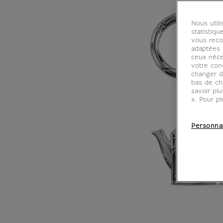
Nous util
statistiqu
vous reco
adaptées à
ceux néce
votre con
changer d
bas de ch
savoir pl
». Pour pl
Personna