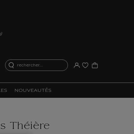
s
)
rechercher...
Votre compte
Liste d'achat
ES
NOUVEAUTÉS
s Théière