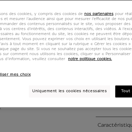
Harry 
isons des cookies, y compris des cookies de
nos partenaires
pour réal
CU500494
es et mesurer l’audience ainsi que pour mesurer l’efficacité de nos pub
mmander des contenus personnalisés sur le site, vous proposer des p
 vos centres d'intérêts, des contenus interactifs, des vidéos. A l’exc
ssaires au fonctionnement du site, les cookies ne peuvent être dép
Inspiré par le
sentement. Vous pouvez exprimer vos choix en utilisant les boutons 
’avis à tout moment en cliquant sur la rubrique « Gérer les cookies »
des Objets d'a
aque page du site. Si vous ne souhaitez pas accepter tous les cooki
l'invité du mu
us sur comment nous utilisons les cookies, cliquer sur « Personnalise
collection de 
us d’information, veuillez consulter
notre politique cookies.
sillage de l'e
Ses créations
liser mes choix
images insolit
sous une glaçu
Uniquement les cookies nécessaires
Tout 
Lire la suite
Caractéristiq
Section fermée