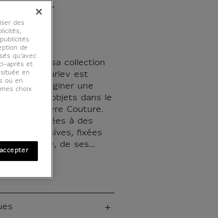
Nuriev
iser des
licités,
ublicités
eption de
osés qu’avec
 Louvre, par sa collection
ci-après et
 située en
rt, Harry Nuriev est
es ou en
sée pour imaginer une
r mes choix
charms et d'objets dans le
xposition Louvre Couture.
 sont associées à des
es et immersives, fixées
re argentée, de ses...
accepter
ues