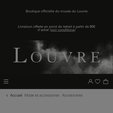
u contenu
 au menu
Boutique officielle du musée du Louvre
Livraison offerte en point de retrait à partir de 80€
d'achat
(
voir conditions
)
Votre compte
Liste d'achat
Accueil
Mode et accessoires
Accessoires