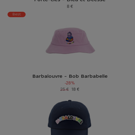
Porte-clés - Dieu et Déesse
8 €
Prix ​​actuel
Best
Barbalouvre - Bob Barbabelle
-28%
25 €
18 €
Ancien prix
Prix ​​actuel