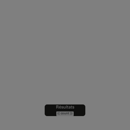
Résultats
Filtres
{{ count }}