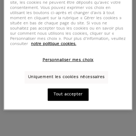
site, les cookies ne peuvent être déposés qu’avec votre
consentement. Vous pouvez exprimer vos choix en
utilisant les boutons ci-après et changer d’avis à tout
moment en cliquant sur la rubrique « Gérer les cookies »
Haut lieu de l'histoire, immense coffre à
située en bas de chaque page du site. Si vous ne
trésors où les esthétiques du monde
souhaitez pas accepter tous les cookies ou en savoir plus
sur comment nous utilisons les cookies, cliquer sur «
convergent, le musée du Louvre inspire bien
Personnaliser mes choix ». Pour plus d’information, veuillez
des univers créatifs. C'est à celui de la mode,
consulter
notre politique cookies.
qui aime tant regarder du côté de l'art, qu'il
ouvre ses portes le temps d'une exposition
Personnaliser mes choix
en forme de dialogue.
Uniquement les cookies nécessaires
Pour garder une certaine cohérence sans se
perdre dans l'immensité des collections du
Tout accepter
Louvre, il a été décidé d'aborder le sujet par
le prisme de l'histoire des styles décoratifs,
des métiers d'art et de l'ornement. Ainsi
l'exposition Louvre Couture se déploie dans
les galeries et salles du département des