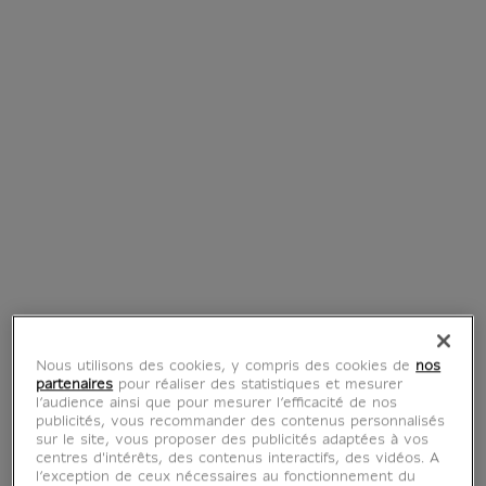
Tote bag Louvre Couture
19,90 €
Prix ​​actuel
Nous utilisons des cookies, y compris des cookies de
nos
partenaires
pour réaliser des statistiques et mesurer
l’audience ainsi que pour mesurer l’efficacité de nos
Objets d'art, objets
publicités, vous recommander des contenus personnalisés
sur le site, vous proposer des publicités adaptées à vos
centres d'intérêts, des contenus interactifs, des vidéos. A
de mode
l’exception de ceux nécessaires au fonctionnement du