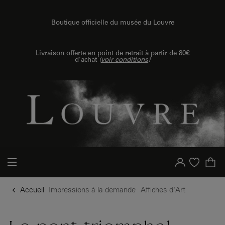
{{ new Intl.NumberFormat('fr').format(dimensions.legend.h) }} {{ dimensions.legend.unit }}
u contenu
 au menu
Boutique officielle du musée du Louvre
Livraison offerte en point de retrait à partir de 80€
d'achat
(
voir conditions
)
Votre compte
Liste d'achat
Accueil
Impressions à la demande
Affiches d'Art