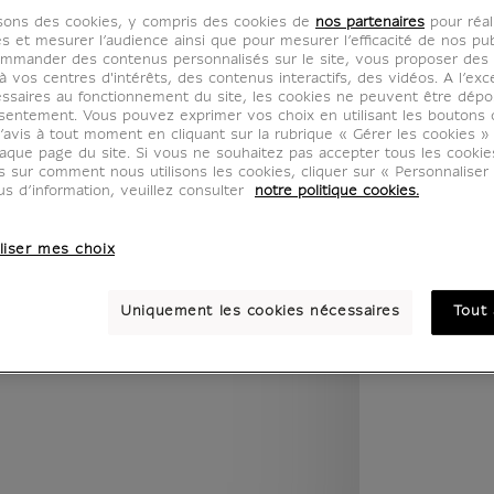
legend.w) }} {{ dimensions.legend.unit }}
isons des cookies, y compris des cookies de
nos partenaires
pour réal
es et mesurer l’audience ainsi que pour mesurer l’efficacité de nos pub
mmander des contenus personnalisés sur le site, vous proposer des p
 vos centres d'intérêts, des contenus interactifs, des vidéos. A l’exc
ssaires au fonctionnement du site, les cookies ne peuvent être dép
PIÈCE
COULEUR
sentement. Vous pouvez exprimer vos choix en utilisant les boutons 
’avis à tout moment en cliquant sur la rubrique « Gérer les cookies »
aque page du site. Si vous ne souhaitez pas accepter tous les cooki
us sur comment nous utilisons les cookies, cliquer sur « Personnalise
us d’information, veuillez consulter
notre politique cookies.
liser mes choix
Uniquement les cookies nécessaires
Tout 