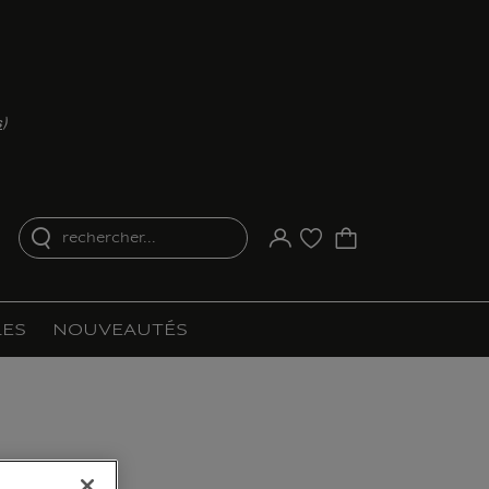
s
)
rechercher...
Votre compte
Liste d'achat
ES
NOUVEAUTÉS