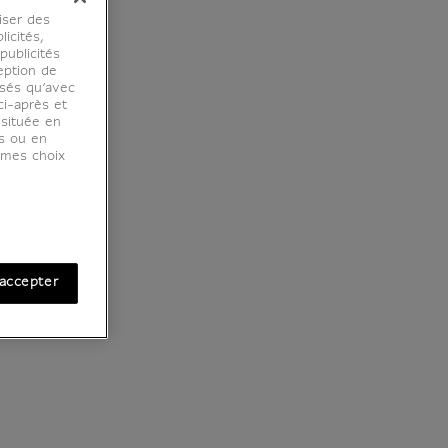
iser des
licités,
ublicités
eption de
osés qu’avec
ci-après et
 située en
es ou en
r mes choix
accepter