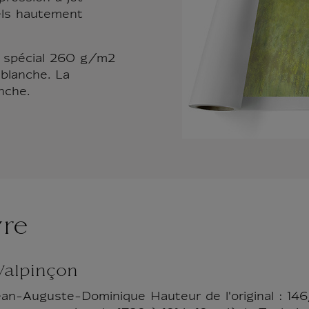
els hautement
t spécial 260 g/m2
blanche. La
nche.
vre
Valpinçon
ean-Auguste-Dominique Hauteur de l'original : 146,