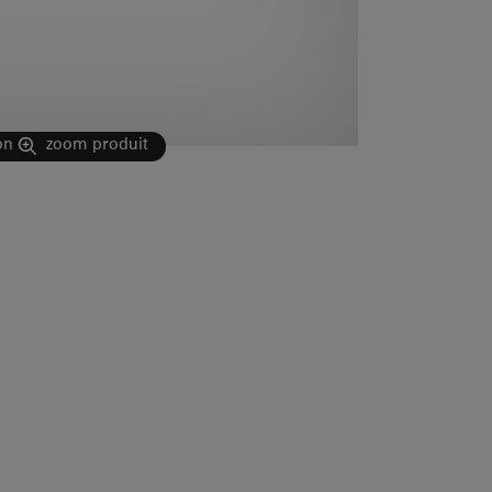
on
zoom produit