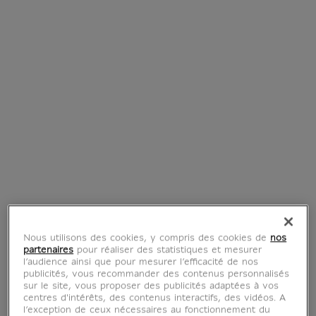
Tote bag Louvre Couture
19,90 €
Prix ​​actuel
Nous utilisons des cookies, y compris des cookies de
nos
partenaires
pour réaliser des statistiques et mesurer
l’audience ainsi que pour mesurer l’efficacité de nos
Objets d'art, objets
publicités, vous recommander des contenus personnalisés
sur le site, vous proposer des publicités adaptées à vos
centres d'intérêts, des contenus interactifs, des vidéos. A
de mode
l’exception de ceux nécessaires au fonctionnement du