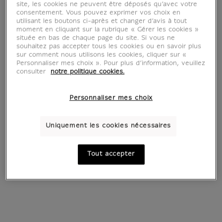
site, les cookies ne peuvent être déposés qu’avec votre
consentement. Vous pouvez exprimer vos choix en
utilisant les boutons ci-après et changer d’avis à tout
moment en cliquant sur la rubrique « Gérer les cookies »
Haut lieu de l'histoire, immense coffre à
située en bas de chaque page du site. Si vous ne
trésors où les esthétiques du monde
souhaitez pas accepter tous les cookies ou en savoir plus
sur comment nous utilisons les cookies, cliquer sur «
convergent, le musée du Louvre inspire bien
Personnaliser mes choix ». Pour plus d’information, veuillez
des univers créatifs. C'est à celui de la mode,
consulter
notre politique cookies.
qui aime tant regarder du côté de l'art, qu'il
ouvre ses portes le temps d'une exposition
Personnaliser mes choix
en forme de dialogue.
Uniquement les cookies nécessaires
Pour garder une certaine cohérence sans se
perdre dans l'immensité des collections du
Tout accepter
Louvre, il a été décidé d'aborder le sujet par
le prisme de l'histoire des styles décoratifs,
des métiers d'art et de l'ornement. Ainsi
l'exposition Louvre Couture se déploie dans
les galeries et salles du département des