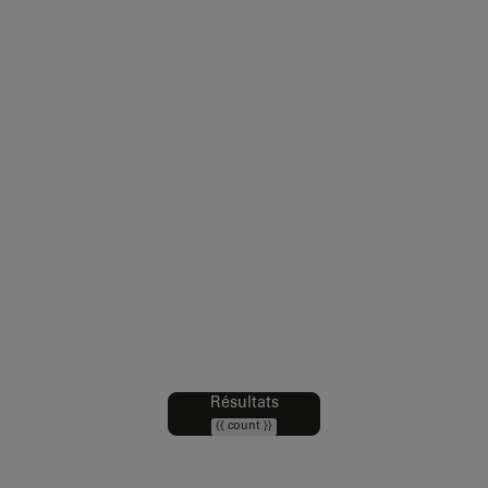
Résultats
Filtres
{{ count }}