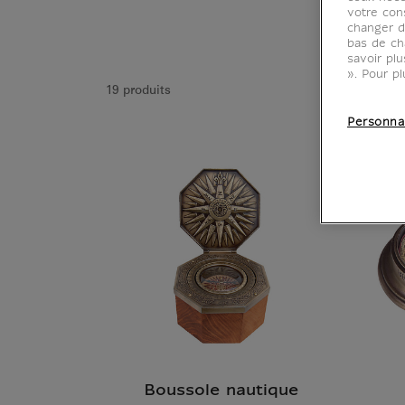
votre con
changer d
bas de ch
savoir pl
». Pour pl
19 produits
Personna
Boussole nautique