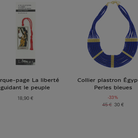
rque-page La liberté
Collier plastron Égyp
guidant le peuple
Perles bleues
-33%
18,90 €
Prix ​​actuel
45 €
30 €
Ancien prix
Prix ​​actuel