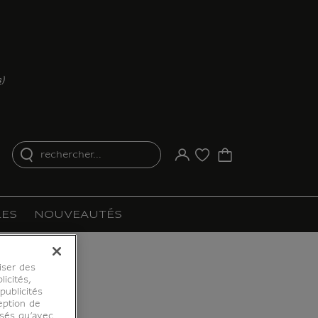
s
)
rechercher...
Votre compte
Liste d'achat
ES
NOUVEAUTÉS
iser des
licités,
ublicités
eption de
osés qu’avec