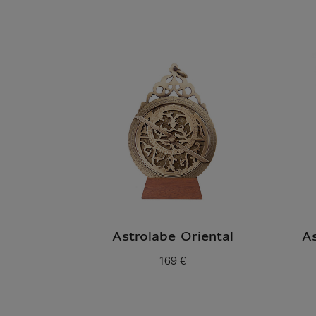
Astrolabe Oriental
As
169 €
Prix ​​actuel