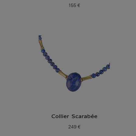
155 €
Prix ​​actuel
Collier Scarabée
249 €
Prix ​​actuel