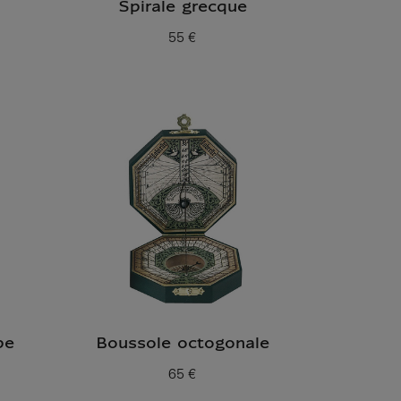
Spirale grecque
55 €
Prix ​​actuel
be
Boussole octogonale
65 €
Prix ​​actuel