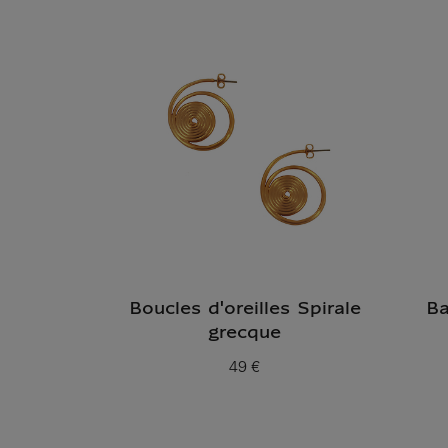
Boucles d'oreilles Spirale
Ba
grecque
49 €
Prix ​​actuel