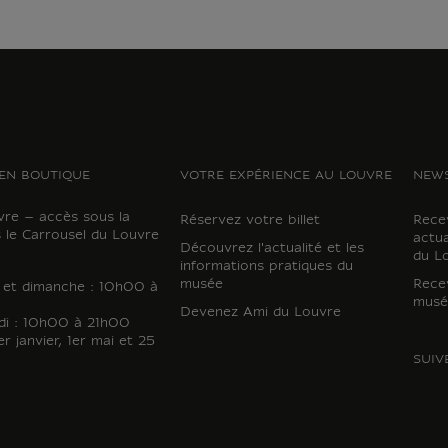
EN BOUTIQUE
VOTRE EXPÉRIENCE AU LOUVRE
NEWS
vre – accès sous la
Réservez votre billet
Recev
 le Carrousel du Louvre
actua
Découvrez l'actualité et les
du L
informations pratiques du
musée
Recev
i et dimanche : 10h00 à
musé
Devenez Ami du Louvre
di : 10h00 à 21h00
r janvier, 1er mai et 25
SUIV