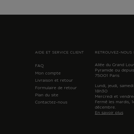
AIDE ET SERVICE CLIENT
RETROUVEZ-NOUS 
Allée du Grand Lou
FAQ
Pyramide ou depuis
Mon compte
75001 Paris
Livraison et retour
Lundi, jeudi, samed
Formulaire de retour
18h30
Plan du site
Mercredi et vendre
Fermé les mardis, 1e
Contactez-nous
décembre.
En savoir plus