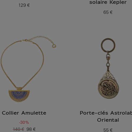
solaire Kepler
129 €
Prix ​​actuel
65 €
Prix ​​actuel
Collier Amulette
Porte-clés Astrola
Oriental
-30%
140 €
98 €
55 €
Ancien prix
Prix ​​actuel