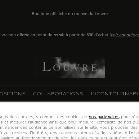
Boutique officielle du musée du Louvre
ivraison offerte en point de retrait à partir de 80€ d'achat
(
voir condition
OSITIONS
COLLABORATIONS
INCONTOURNABL
isons des cookies, y compris des cookies de
nos partenaires
pour réal
es et mesurer l’audience ainsi que pour mesurer l’efficacité de nos pub
mmander des contenus personnalisés sur le site, vous proposer des p
 vos centres d'intérêts, des contenus interactifs, des vidéos. A l’exc
ssaires au fonctionnement du site, les cookies ne peuvent être dép