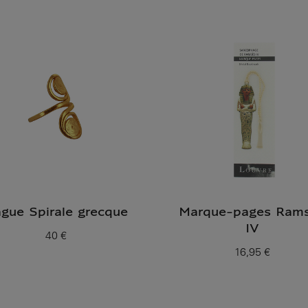
gue Spirale grecque
Marque-pages Ram
IV
40 €
Prix ​​actuel
16,95 €
Prix ​​actuel