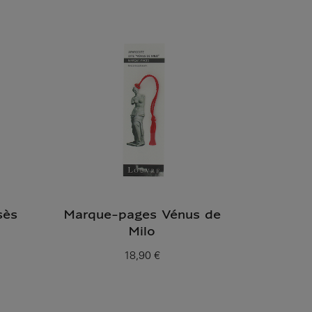
sès
Marque-pages Vénus de
Milo
18,90 €
Prix ​​actuel