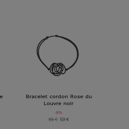
re
Bracelet cordon Rose du
Louvre noir
-9%
65 €
59 €
Ancien prix
Prix ​​actuel