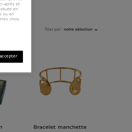
ci-après et
 située en
es ou en
r mes choix
Trier par :
accepter
n
Bracelet manchette