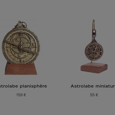
Prix ​​actuel
trolabe planisphère
Astrolabe miniatu
159 €
55 €
Prix ​​actuel
Prix ​​actuel