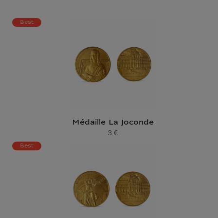
Best
Médaille La Joconde
3 €
Prix ​​actuel
Best