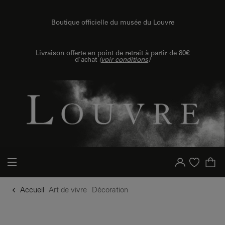
u contenu
 au menu
Boutique officielle du musée du Louvre
Livraison offerte en point de retrait à partir de 80€
d'achat
(
voir conditions
)
Votre compte
Liste d'achat
Accueil
Art de vivre
Décoration