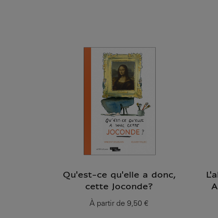
Prix ​​actuel
Qu'est-ce qu'elle a donc,
L'
cette Joconde?
A
À partir de
9,50 €
Prix ​​actuel