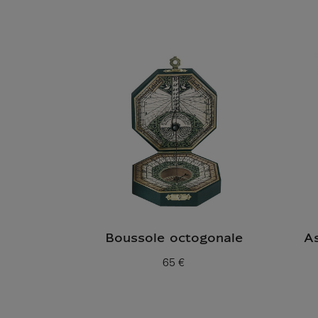
Boussole octogonale
As
65 €
Prix ​​actuel