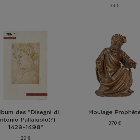
Prix ​​actuel
39 €
Prix ​​actuel
album des "Disegni di
Moulage Prophèt
ntonio Pallaiuolo(?)
370 €
Prix ​​actuel
1429-1498"
29 €