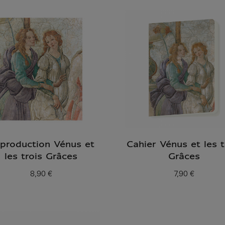
production Vénus et
Cahier Vénus et les t
les trois Grâces
Grâces
8,90 €
7,90 €
Prix ​​actuel
Prix ​​actuel