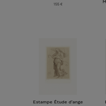
M
155 €
Prix ​​actuel
Estampe Étude d'ange