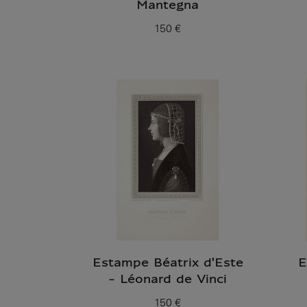
Mantegna
150 €
Prix ​​actuel
Estampe Béatrix d'Este
E
- Léonard de Vinci
150 €