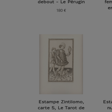
debout - Le Pérugin
fe
e
180 €
Prix ​​actuel
Estampe Zintilomo,
Est
carte 5, Le Tarot de
nu