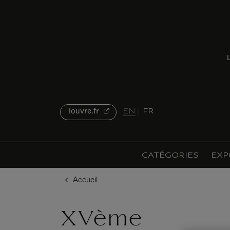
u contenu
 au menu
L
EN
FR
louvre.fr
CATÉGORIES
EXP
Accueil
XVème