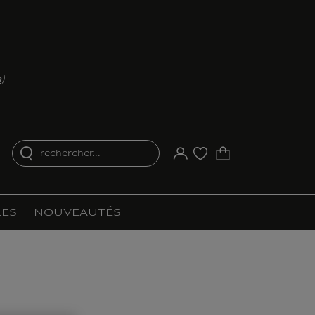
s
)
rechercher...
Votre compte
Liste d'achat
ES
NOUVEAUTÉS