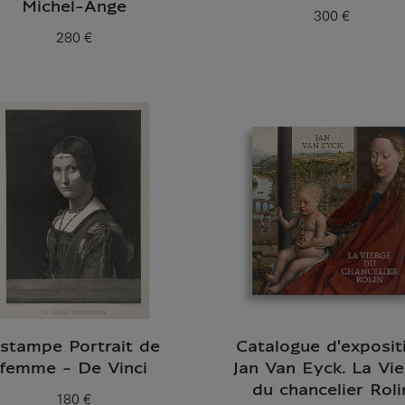
Michel-Ange
300 €
Prix ​​actuel
280 €
Prix ​​actuel
stampe Portrait de
Catalogue d'exposit
femme - De Vinci
Jan Van Eyck. La Vie
du chancelier Roli
180 €