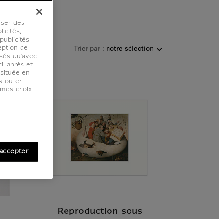
iser des
licités,
ublicités
eption de
Trier par :
osés qu’avec
ci-après et
 située en
es ou en
r mes choix
accepter
à
Reproduction sous