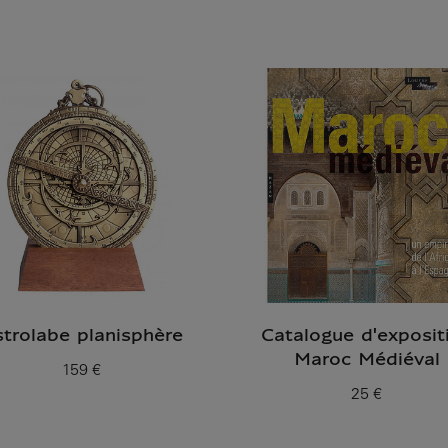
Prix ​​actuel
trolabe planisphère
Catalogue d'exposit
Maroc Médiéval
159 €
Prix ​​actuel
25 €
Prix ​​actuel