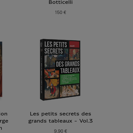
Botticelli
150 €
Prix ​​actuel
ion
Les petits secrets des
rge
grands tableaux - Vol.3
n
9,90 €