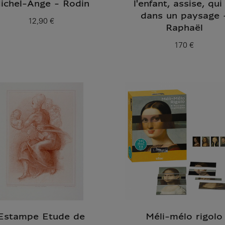
ichel-Ange - Rodin
l'enfant, assise, qui 
dans un paysage 
12,90 €
Prix ​​actuel
Raphaël
170 €
Prix ​​actuel
Estampe Etude de
Méli-mélo rigolo