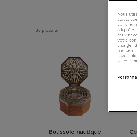
Nous util
statistiqu
vous reco
adaptées à
30 produits
ceux néce
votre con
changer d
bas de ch
savoir pl
». Pour pl
Personna
Boussole nautique
Co