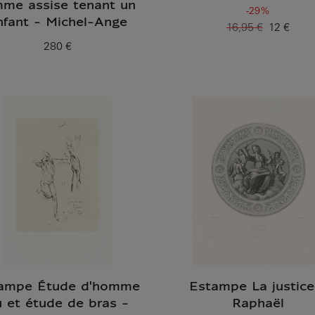
mme assise tenant un
-29%
nfant - Michel-Ange
16,95 €
12 €
Ancien prix
Prix ​​actuel
280 €
Prix ​​actuel
ampe Étude d'homme
Estampe La justice
 et étude de bras -
Raphaël