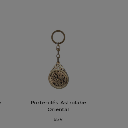
Prix ​​actuel
e
Porte-clés Astrolabe
Oriental
55 €
Prix ​​actuel