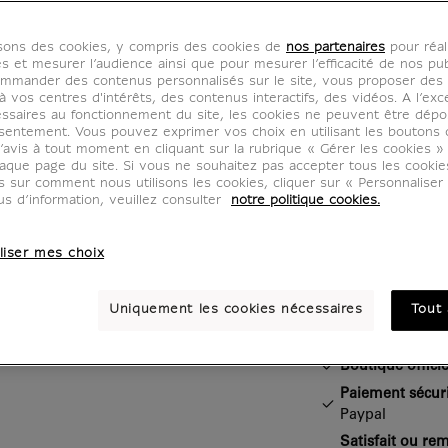
primor
isons des cookies, y compris des cookies de
nos partenaires
pour réal
IS201910
es et mesurer l’audience ainsi que pour mesurer l’efficacité de nos pub
mmander des contenus personnalisés sur le site, vous proposer des p
 vos centres d'intérêts, des contenus interactifs, des vidéos. A l’exc
ssaires au fonctionnement du site, les cookies ne peuvent être dép
Craquez pour 
sentement. Vous pouvez exprimer vos choix en utilisant les boutons 
’avis à tout moment en cliquant sur la rubrique « Gérer les cookies »
Statue de Gude
aque page du site. Si vous ne souhaitez pas accepter tous les cooki
qui aura toute
us sur comment nous utilisons les cookies, cliquer sur « Personnalise
réfrigérateur !
us d’information, veuillez consulter
notre politique cookies.
liser mes choix
Caractéristiq
Section fermée
Uniquement les cookies nécessaires
Tout 
Boutique officie
Paiement sécur
Paypal
Satisfait ou re