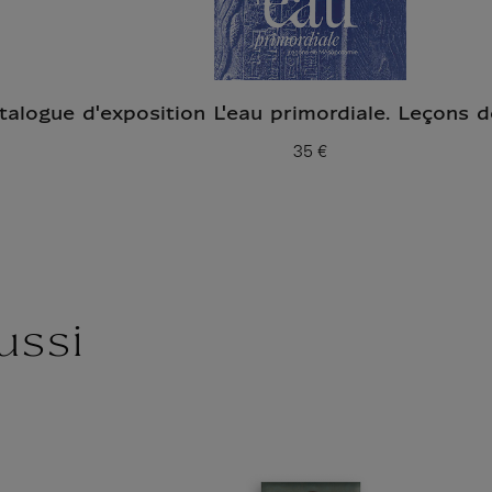
talogue d'exposition L'eau primordiale. Leçons
35 €
Prix ​​actuel
ussi