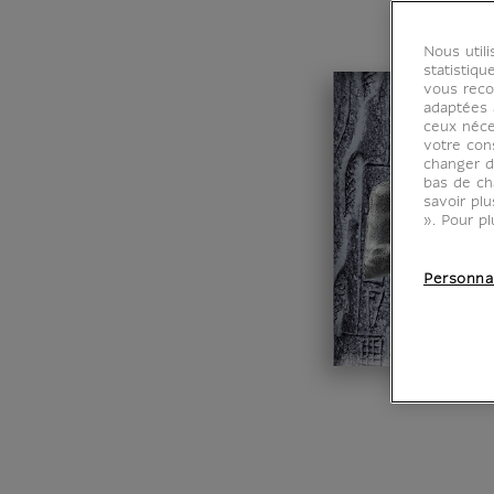
Nous util
statistiqu
vous reco
adaptées à
ceux néce
votre con
changer d
bas de ch
savoir pl
». Pour pl
Personna