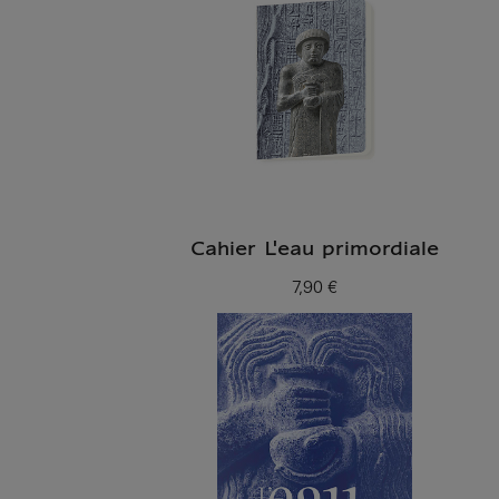
Cahier L'eau primordiale
7,90 €
Prix ​​actuel