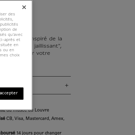
diale
iser des
licités,
ublicités
eption de
osés qu’avec
ce magnet inspiré de la
ci-après et
 située en
a "au vase jaillissant",
es ou en
 sa place sur votre
r mes choix
ues
accepter
lle
du musée du Louvre
isé
CB, Visa, Mastercard, Amex,
mboursé
14 jours pour changer