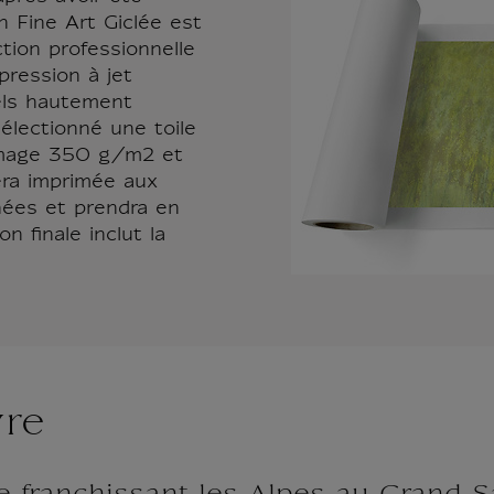
n Fine Art Giclée est
tion professionnelle
pression à jet
els hautement
électionné une toile
mmage 350 g/m2 et
era imprimée aux
nées et prendra en
 finale inclut la
vre