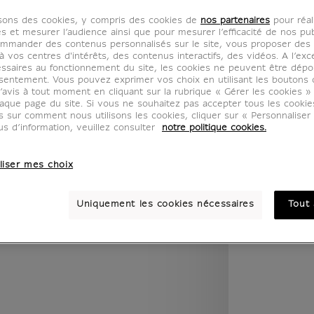
isons des cookies, y compris des cookies de
nos partenaires
pour réal
es et mesurer l’audience ainsi que pour mesurer l’efficacité de nos pub
legend.w) }} {{ dimensions.legend.unit }}
mmander des contenus personnalisés sur le site, vous proposer des p
 vos centres d'intérêts, des contenus interactifs, des vidéos. A l’exc
ssaires au fonctionnement du site, les cookies ne peuvent être dép
sentement. Vous pouvez exprimer vos choix en utilisant les boutons 
’avis à tout moment en cliquant sur la rubrique « Gérer les cookies »
PIÈCE
COULEUR
aque page du site. Si vous ne souhaitez pas accepter tous les cooki
us sur comment nous utilisons les cookies, cliquer sur « Personnalise
us d’information, veuillez consulter
notre politique cookies.
liser mes choix
Uniquement les cookies nécessaires
Tout 