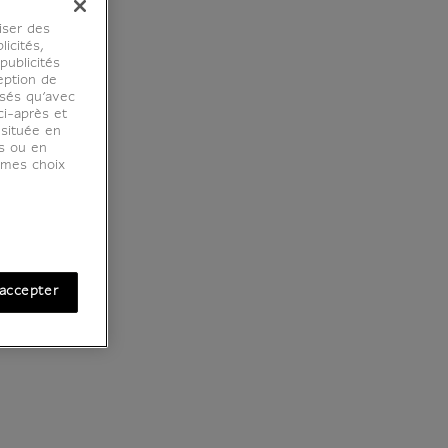
iser des
licités,
ublicités
eption de
osés qu’avec
ci-après et
 située en
es ou en
r mes choix
accepter