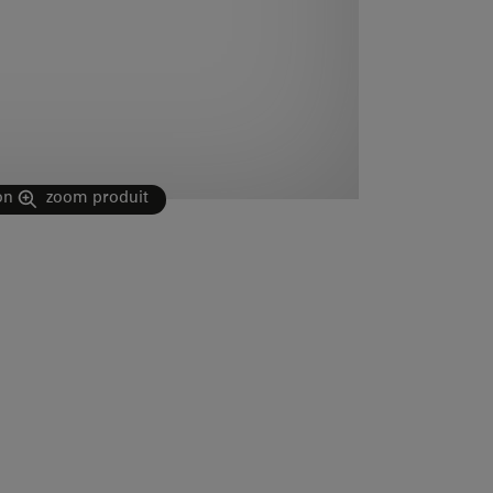
on
zoom produit