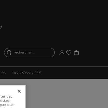
s
)
rechercher...
Votre compte
Liste d'achat
ES
NOUVEAUTÉS
iser des
licités,
ublicités