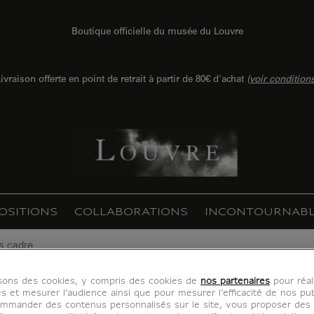
Boutique officielle du musée du Louvre
ivraison offerte en point de retrait à partir de 80€ d'achat
(
voir condition
OSITIONS
COLLABORATIONS
INCONTOURNABL
ns cadre
isons des cookies, y compris des cookies de
nos partenaires
pour réal
s sans cadre)
es et mesurer l’audience ainsi que pour mesurer l’efficacité de nos pub
mmander des contenus personnalisés sur le site, vous proposer des p