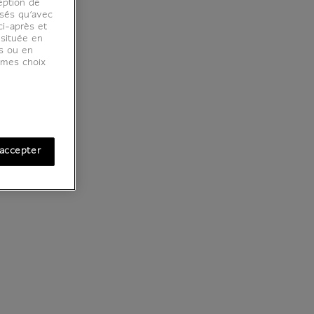
eption de
osés qu’avec
ci-après et
 située en
es ou en
r mes choix
accepter