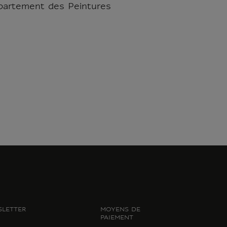
épartement des Peintures
LETTER
MOYENS DE
PAIEMENT