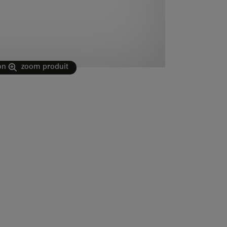
on
zoom produit