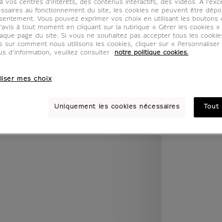
 vos centres d'intérêts, des contenus interactifs, des vidéos. A l’exc
legend.w) }} {{ dimensions.legend.unit }}
ssaires au fonctionnement du site, les cookies ne peuvent être dép
sentement. Vous pouvez exprimer vos choix en utilisant les boutons 
’avis à tout moment en cliquant sur la rubrique « Gérer les cookies »
aque page du site. Si vous ne souhaitez pas accepter tous les cooki
us sur comment nous utilisons les cookies, cliquer sur « Personnalise
PIÈCE
COULEUR
us d’information, veuillez consulter
notre politique cookies.
liser mes choix
Uniquement les cookies nécessaires
Tout 