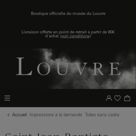
{{ new Intl.NumberFormat('fr').format(dimensions.legend.h) }} {{ dimensions.legend.unit }}
u contenu
 au menu
Boutique officielle du musée du Louvre
Livraison offerte en point de retrait à partir de 80€
d'achat
(
voir conditions
)
Votre compte
Liste d'achat
Accueil
Impressions à la demande
Toiles sans cadre