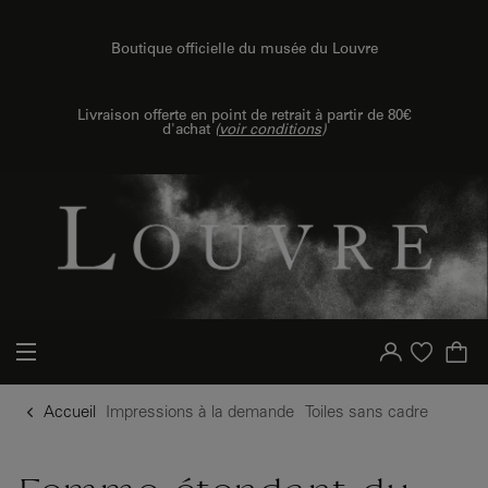
u contenu
 au menu
Boutique officielle du musée du Louvre
{{ new Intl.NumberFormat('fr').format(dimensions.legend.h) }} {{ dimensions.legend.unit }}
Livraison offerte en point de retrait à partir de 80€
d'achat
(
voir conditions
)
Votre compte
Liste d'achat
Accueil
Impressions à la demande
Toiles sans cadre