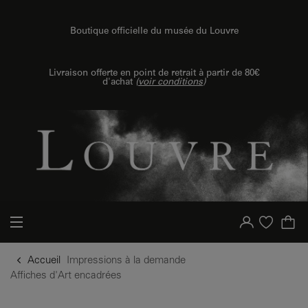
u contenu
 au menu
{{ new Intl.NumberFormat('fr').format(dimensions.legend.h) }} {{ dimensions.legend.unit }}
Boutique officielle du musée du Louvre
Livraison offerte en point de retrait à partir de 80€
d'achat
(
voir conditions
)
Votre compte
Liste d'achat
Accueil
Impressions à la demande
Affiches d'Art encadrées