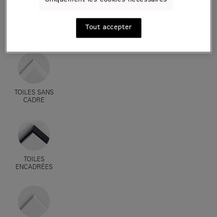
Uniquement les cookies nécessaires
AFFICHES D'ART
Tout accepter
ENCADRÉES
TOILES SANS
CADRE
TOILES
ENCADRÉES