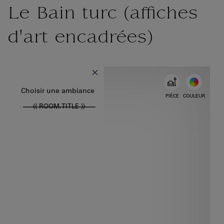
Le Bain turc (affiches
d'art encadrées)
{{ new Intl.NumberFormat('fr').format(dimensions.legend.w) }} {{ 
Choisir la couleur
Choisir une ambiance
PIÈCE
COULEUR
{{ ROOM.TITLE }}