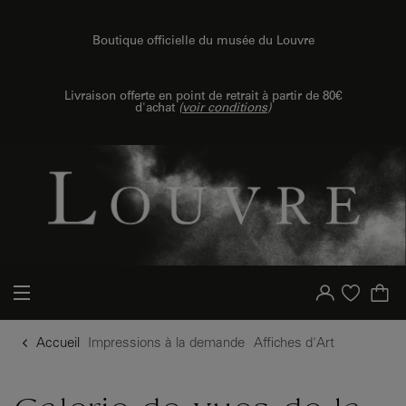
u contenu
 au menu
Boutique officielle du musée du Louvre
{{ new Intl.NumberFormat('fr').format(dimensions.legend.h) }} {{ dimensions.legend.unit }}
Livraison offerte en point de retrait à partir de 80€
d'achat
(
voir conditions
)
Votre compte
Liste d'achat
Accueil
Impressions à la demande
Affiches d'Art