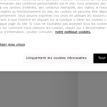
legend.w) }} {{ dimensions.legend.unit }}
mmander des contenus personnalisés sur le site, vous proposer des p
 vos centres d'intérêts, des contenus interactifs, des vidéos. A l’exc
ssaires au fonctionnement du site, les cookies ne peuvent être dép
sentement. Vous pouvez exprimer vos choix en utilisant les boutons 
’avis à tout moment en cliquant sur la rubrique « Gérer les cookies »
PIÈCE
COULEUR
aque page du site. Si vous ne souhaitez pas accepter tous les cooki
us sur comment nous utilisons les cookies, cliquer sur « Personnalise
us d’information, veuillez consulter
notre politique cookies.
liser mes choix
Uniquement les cookies nécessaires
Tout 