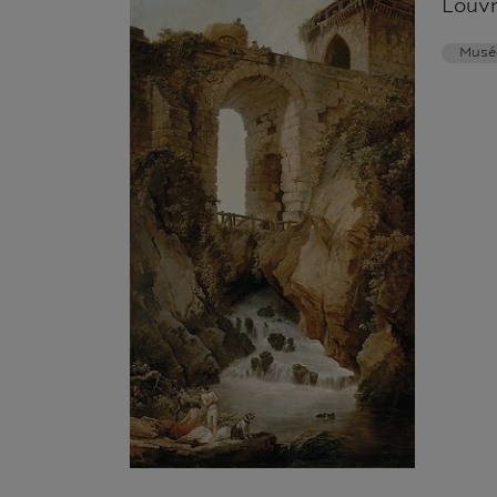
Louv
Musé