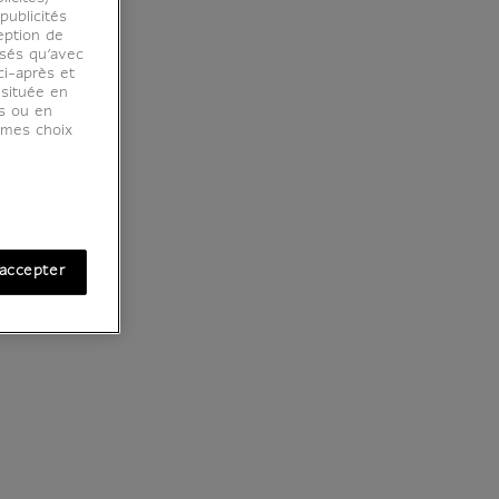
ublicités
eption de
osés qu’avec
ci-après et
 située en
es ou en
r mes choix
accepter