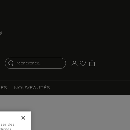
s
)
rechercher...
Votre compte
Liste d'achat
ES
NOUVEAUTÉS
iser des
licités,