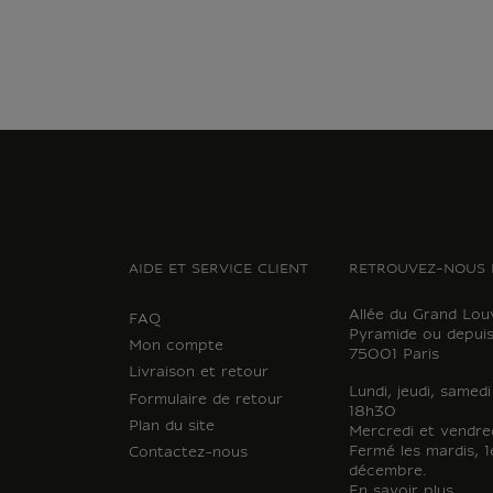
AIDE ET SERVICE CLIENT
RETROUVEZ-NOUS 
Allée du Grand Lou
FAQ
Pyramide ou depuis
Mon compte
75001 Paris
Livraison et retour
Lundi, jeudi, samed
Formulaire de retour
18h30
Plan du site
Mercredi et vendre
Fermé les mardis, 1e
Contactez-nous
décembre.
En savoir plus