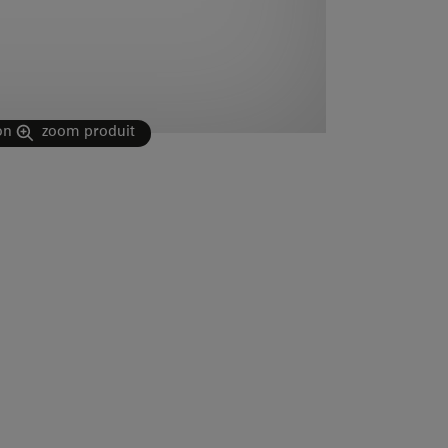
on
zoom produit