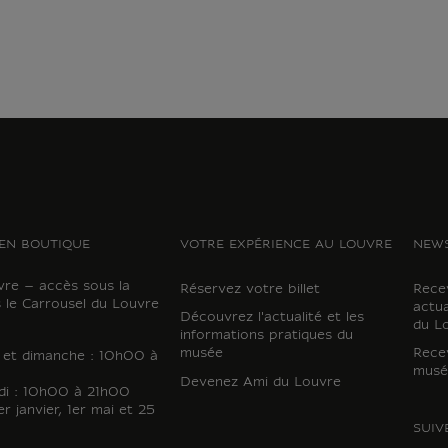
EN BOUTIQUE
VOTRE EXPÉRIENCE AU LOUVRE
NEWS
vre – accès sous la
Réservez votre billet
Recev
 le Carrousel du Louvre
actua
Découvrez l'actualité et les
du L
informations pratiques du
musée
Recev
i et dimanche : 10h00 à
musé
Devenez Ami du Louvre
di : 10h00 à 21h00
r janvier, 1er mai et 25
SUIV