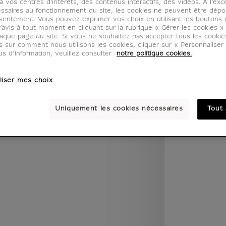
 vos centres d'intérêts, des contenus interactifs, des vidéos. A l’exc
ssaires au fonctionnement du site, les cookies ne peuvent être dép
sentement. Vous pouvez exprimer vos choix en utilisant les boutons 
’avis à tout moment en cliquant sur la rubrique « Gérer les cookies »
legend.w) }} {{ dimensions.legend.unit }}
aque page du site. Si vous ne souhaitez pas accepter tous les cooki
us sur comment nous utilisons les cookies, cliquer sur « Personnalise
us d’information, veuillez consulter
notre politique cookies.
PIÈCE
COULEUR
liser mes choix
Uniquement les cookies nécessaires
Tout 