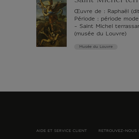
Saint Michel ter
Œuvre de : Raphaël (dit
Période : période moder
- Saint Michel terrass
(musée du Louvre)
Musée du Louvre
AIDE ET SERVICE CLIENT
RETROUVEZ-NOUS 