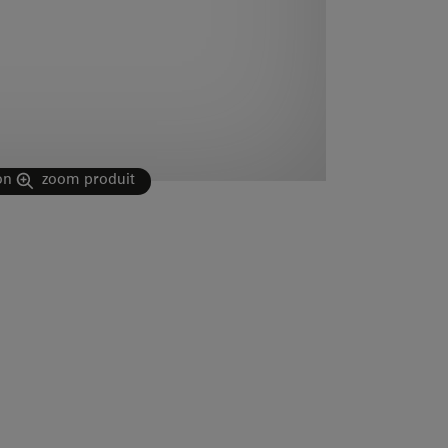
on
zoom produit