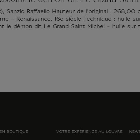
rassant le démon dit Le Grand Saint
), Sanzio Raffaello Hauteur de l'original : 268,00 
ne - Renaissance, 16e siècle Technique : huile sur 
ant le démon dit Le Grand Saint Michel - huile su
EN BOUTIQUE
VOTRE EXPÉRIENCE AU LOUVRE
NEWS