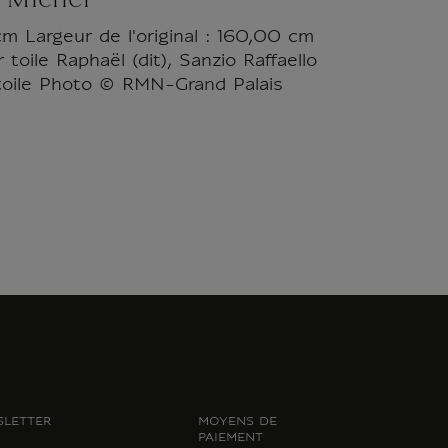
 Michel
cm Largeur de l'original : 160,00 cm
toile Raphaël (dit), Sanzio Raffaello
r toile Photo © RMN-Grand Palais
LETTER
MOYENS DE
PAIEMENT