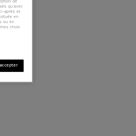
eption de
osés qu’avec
ci-après et
 située en
es ou en
r mes choix
accepter