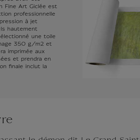
n Fine Art Giclée est
tion professionnelle
pression à jet
els hautement
électionné une toile
mmage 350 g/m2 et
era imprimée aux
nées et prendra en
 finale inclut la
vre