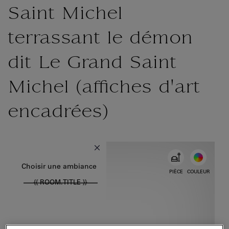
{{ new Intl.NumberFormat('fr').format(dimensions.legend.h) }} {{ dimensions.legend.unit }}
Saint Michel
terrassant le démon
dit Le Grand Saint
Michel (affiches d'art
encadrées)
{{ new Intl.NumberFormat('fr').format(dimensions.legend.w) }} {{ 
Choisir la couleur
Choisir une ambiance
PIÈCE
COULEUR
{{ ROOM.TITLE }}