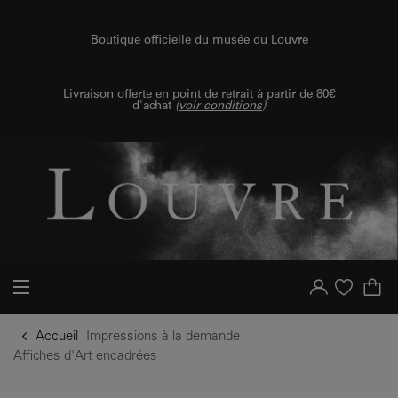
u contenu
 au menu
Boutique officielle du musée du Louvre
Livraison offerte en point de retrait à partir de 80€
d'achat
(
voir conditions
)
Votre compte
Liste d'achat
Accueil
Impressions à la demande
Affiches d'Art encadrées