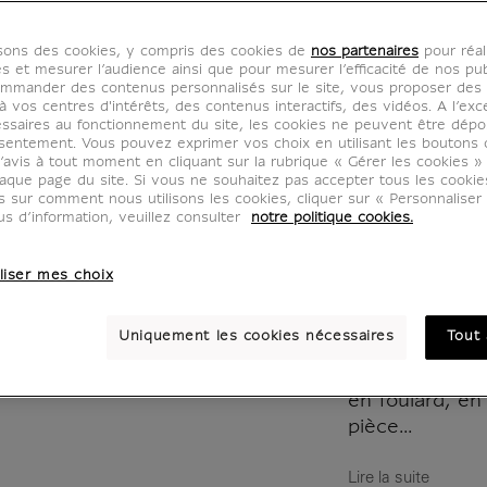
Louvre
isons des cookies, y compris des cookies de
nos partenaires
pour réal
Coton
es et mesurer l’audience ainsi que pour mesurer l’efficacité de nos pub
mmander des contenus personnalisés sur le site, vous proposer des p
 vos centres d'intérêts, des contenus interactifs, des vidéos. A l’exc
CH000765
ssaires au fonctionnement du site, les cookies ne peuvent être dép
sentement. Vous pouvez exprimer vos choix en utilisant les boutons 
’avis à tout moment en cliquant sur la rubrique « Gérer les cookies »
aque page du site. Si vous ne souhaitez pas accepter tous les cooki
Plongez dans u
us sur comment nous utilisons les cookies, cliquer sur « Personnalise
us d’information, veuillez consulter
notre politique cookies.
Inoui Edition
présentent une
liser mes choix
bandanas inspi
du plan Turgo
Uniquement les cookies nécessaires
Tout 
pointe coloré
Ce carré de c
en foulard, e
pièce...
Lire la suite