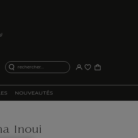
s
)
rechercher...
Votre compte
Liste d'achat
ES
NOUVEAUTÉS
a Inoui