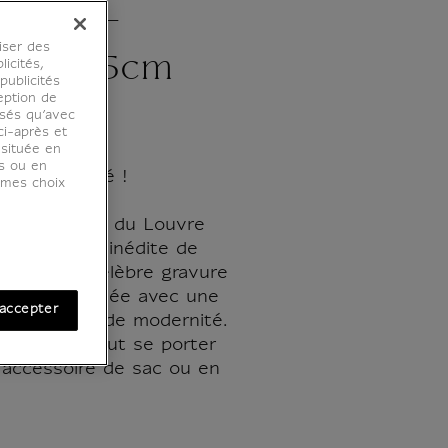
 bleu -
iser des
 65x65cm
licités,
ublicités
eption de
osés qu’avec
ci-après et
 située en
es ou en
n Paris rêvé !
r mes choix
s et le musée du Louvre
 collection inédite de
rée de la célèbre gravure
t et redessinée avec une
accepter
e empreinte de modernité.
oton bleu peut se porter
n accessoire de sac ou en