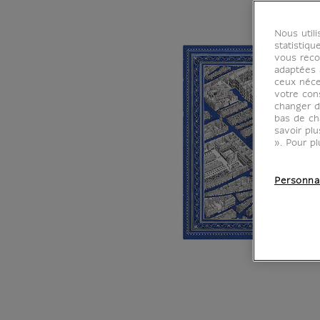
Nous util
statistiqu
vous reco
adaptées à
ceux néce
votre con
changer d
bas de ch
savoir pl
». Pour pl
Personna