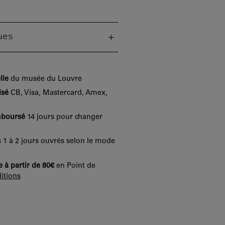
ues
lle
du musée du Louvre
isé
CB, Visa, Mastercard, Amex,
mboursé
14 jours pour changer
 1 à 2 jours ouvrés selon le mode
e à partir de 80€
en Point de
itions