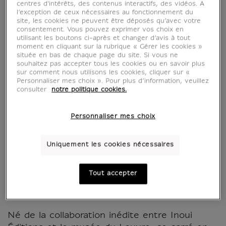
centres d'intérêts, des contenus interactifs, des vidéos. A
l’exception de ceux nécessaires au fonctionnement du
site, les cookies ne peuvent être déposés qu’avec votre
consentement. Vous pouvez exprimer vos choix en
utilisant les boutons ci-après et changer d’avis à tout
moment en cliquant sur la rubrique « Gérer les cookies »
située en bas de chaque page du site. Si vous ne
souhaitez pas accepter tous les cookies ou en savoir plus
sur comment nous utilisons les cookies, cliquer sur «
Personnaliser mes choix ». Pour plus d’information, veuillez
consulter
notre politique cookies.
Carré Inoui Archives
Personnaliser mes choix
naturel - 130x130cm
Uniquement les cookies nécessaires
CH901500
Tout accepter
Un dialogue entre art et ornement.
Né de la collaboration inédite entre Inoui