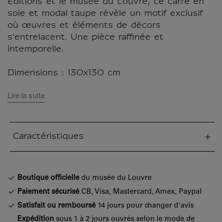
Éditions et le musée du Louvre, ce carré en
soie et modal taupe révèle un motif exclusif
où œuvres et éléments de décors
s'entrelacent. Une pièce raffinée et
intemporelle.
Dimensions : 130x130 cm
Lire la suite
Caractéristiques
tion fermée
Boutique officielle
du musée du Louvre
Paiement sécurisé
CB, Visa, Mastercard, Amex, Paypal
Satisfait ou remboursé
14 jours pour changer d'avis
Expédition
sous 1 à 2 jours ouvrés selon le mode de