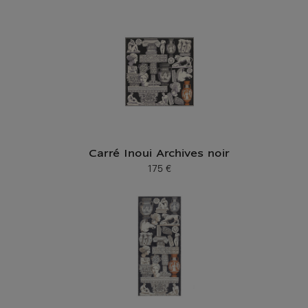
Carré Inoui Archives noir
175 €
Prix ​​actuel