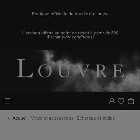
u contenu
 au menu
Boutique officielle du musée du Louvre
Livraison offerte en point de retrait à partir de 80€
d'achat
(
voir conditions
)
Votre compte
Liste d'achat
Accueil
Mode et accessoires
Echarpes et étoles