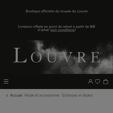
u contenu
 au menu
Boutique officielle du musée du Louvre
Livraison offerte en point de retrait à partir de 80€
d'achat
(
voir conditions
)
Votre compte
Liste d'achat
Accueil
Mode et accessoires
Echarpes et étoles